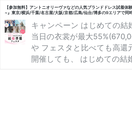
【参加無料】アントニオリーヴァなどの人気ブランドドレス試着体験
~』東京/横浜/千葉/名古屋/大阪/京都/広島/仙台/博多の9エリアで同
キャンペーン はじめての結
当日の衣裳が最大55%(670,
や フェスタと比べても高還
開催しても、 はじめての結
♡ イベント参加者2,000
された花嫁さまが 最初に参
スタ ~花嫁体験からはじま
ながら式場相談が叶う、 ウ
横浜・千葉・名古屋・大阪 