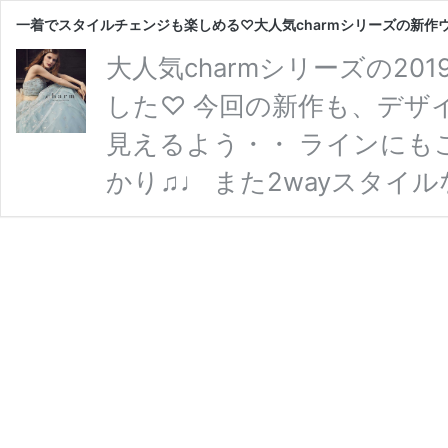
一着でスタイルチェンジも楽しめる♡大人気charmシリーズの新作ウ
大人気charmシリーズの2
した♡ 今回の新作も、デザ
見えるよう・・ ラインにも
かり♫♩ また2wayスタイ
ングドレスも(⑅ˊᵕˋ⑅).:*･
ィングドレスを 早速ご紹介さ
ームシリーズの新作ウェディ
フホワイト✕グリッター ま
たくさんのスタイルを 楽 …