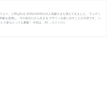
ォー」と呼ばれる 30代や40代の大人花嫁さまも増えてきました。 ウェディ
 年齢を意識し、今の自分だから生きる デザインを探し出すことが大切です。 い
【大
レス姿もとっても素敵！ 今回は、30 …
続きを読む
人
花
嫁
さ
ま
必
見】
30
代
40
代
の
ウ
ェ
デ
ィ
ン
グ
ド