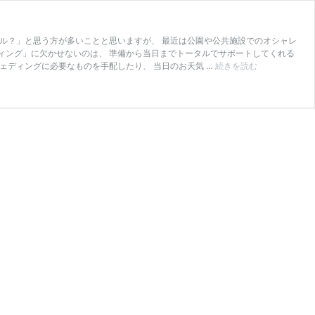
テル？」と思う方が多いことと思いますが、 最近は公園や公共施設でのオシャレ
ィング」に欠かせないのは、 準備から当日までトータルでサポートしてくれる
【石
ェディングに必要なものを手配したり、 当日のお天気 …
続きを読む
川
結
婚
式】
式
場
以
外
で
も
結
婚
式
が
で
き
る？
ブ
ラ