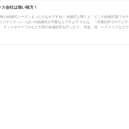
ース会社は強い味方！
 秋の結婚式シーズンまっただなかですね！ 結婚式と聞くと「どこの結婚式場？ホ
リジナリティいっぱいの結婚式が可能なんですよ♡ そんな、「式場以外でのウェデ
、 テントやテーブルなど大型の会場設営を行ったり、 司会・花・ヘアメイクなどウ