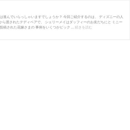
は進んでいらっしゃいますでしょうか？ 今回ご紹介するのは、 ディズニーの人
から渡されたテディベアで、 シェリーメイはダッフィーのお友だちにと ミニー
デ
投稿された花嫁さまの 事例をいくつかピック …
続きを読む
ィ
ズ
ニ
ー
好
き
に
大
人
気
♡『ダ
ッ
フ
ィ
ー
＆
シ
ェ
リ