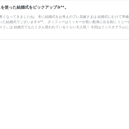
を使った結婚式をピックアップ✰°*。
寒くなってきましたね。 冬に結婚式をお考えのプレ花嫁さまは 結婚式にむけて準備
った結婚式でございます✰°*。 ダッフィーはミッキーが長い航海に出る前に ミニー
メイ』は 結婚式でもたくさん使われているくらい大人気！ 今回はインスタグラムに