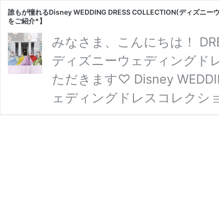
誰もが憧れるDisney WEDDING DRESS COLLECTION(ディズ
をご紹介*】
みなさま、こんにちは！ DRE
ディズニーウェディングドレ
ただきます♡ Disney WEDD
ェディングドレスコレクショ
はこちら ディズニーキャ
グドレスコレクション♡ 今回のDi
COLLECTION（ディズ
Princess Dressは6
誰
レクション …
続きを読む
も
が
憧