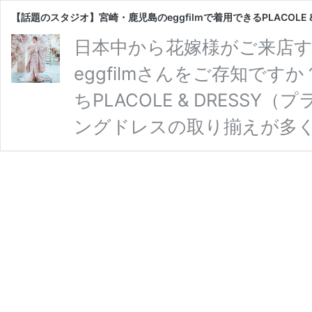
【話題のスタジオ】宮崎・鹿児島のeggfilmで着用できるPLACOLE 
日本中から花嫁様がご来店
eggfilmさんをご存知ですか
ちPLACOLE & DRES
ングドレスの取り揃えが多
るスタジオさんなんです♡ 
トレンドが詰まったドレス
紹介！ぜひ参考にしてみてく
【WPS-03】 eggfilmさ
題沸騰のレース打掛は、セ 