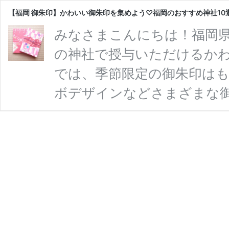
【福岡 御朱印】かわいい御朱印を集めよう♡福岡のおすすめ神社10
みなさまこんにちは！福岡県
の神社で授与いただけるかわ
では、季節限定の御朱印は
ボデザインなどさまざまな御
わいいデザインの御朱印をい
御朱印集めをされている方は
市】宮地嶽神社 福津市にあ
定番三社参りスポットとして
む「光の道」として、JAL
【福
神社の …
続きを読む
岡
御