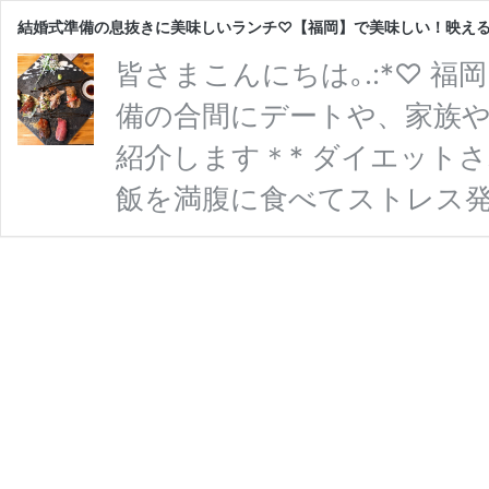
結婚式準備の息抜きに美味しいランチ♡【福岡】で美味しい！映える！
皆さまこんにちは｡.:*♡ 福
備の合間にデートや、家族
紹介します＊* ダイエット
飯を満腹に食べてストレス発
て意外と体力がいるので、
か？？ 私自身ドレス試着前
て、終わったあとに姉とよく
も味も最高なランチをご紹介します
グラムでも有名になったNewSt