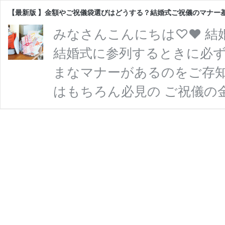
【最新版 】金額やご祝儀袋選びはどうする？結婚式ご祝儀のマナー
みなさんこんにちは♡♥ 結
結婚式に参列するときに必ず
まなマナーがあるのをご存知
はもちろん必見の ご祝儀の
び方、 ご祝儀袋の書き方、
応用編までご紹介させていた
向き、渡し方など、 意外と
結婚の「ご祝儀」に関する情
儀」の基本とマナー ご祝儀(
【最
…
続きを読む
新
版