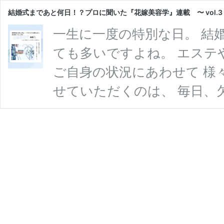
結婚式まであと何日！？プロに聞いた『花嫁美容学』連載 〜 vol.
一生に一度の特別な日。 結
ても多いですよね。 エステ
ご自身の状況にあわせて 様
せていただくのは、 毎日、
ず、 適当に洗ってしまって
かにすると、 肌をキレイに
きかねません； 保湿ケアを
いという人は、 まず洗顔を
お話を伺いました♡ 「正し
結
読む
婚
式