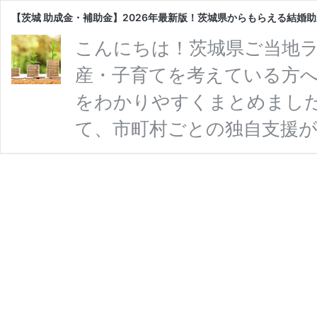
【茨城 助成金・補助金】2026年最新版！茨城県からもらえる結婚
こんにちは！茨城県ご当地ラ
産・子育てを考えている方へ。
をわかりやすくまとめました
て、市町村ごとの独自支援
産支援、医療費助成などを
軽減できる可能性があります
援事業」や妊婦・子育て世帯
も進んでいるため、最新情報
城県で使える結婚・出産・子
【茨
や …
続きを読む
城
助