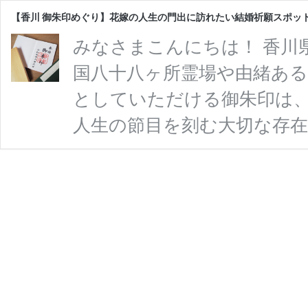
【香川 御朱印めぐり】花嫁の人生の門出に訪れたい結婚祈願スポッ
みなさまこんにちは！ 香川県
国八十八ヶ所霊場や由緒ある
としていただける御朱印は
人生の節目を刻む大切な存在
にとって、御朱印は「夫婦
ます。 最近では、花嫁修業
方も増えています。 本記事
順番に回れるモデルコース形
の意味・アクセス情報に加
【香
を解説 …
続きを読む
川
御