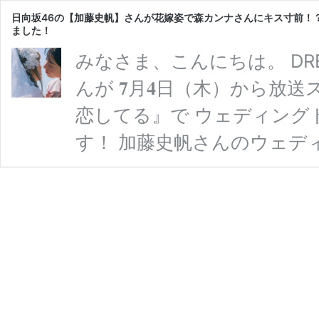
日向坂46の【加藤史帆】さんが花嫁姿で森カンナさんにキス寸前！
ました！
みなさま、こんにちは。 DR
んが 𝟕月𝟒日（木）から
恋してる』で ウェディング
す！ 加藤史帆さんのウェデ
𝟕月𝟒日（木）から放送ス
てる』で ウェディングドレ
は森カンナさんにキス寸前！
ラマ『彩香ちゃんは弘子先輩
に落とされない先輩のオフィ
日
…
続きを読む
向