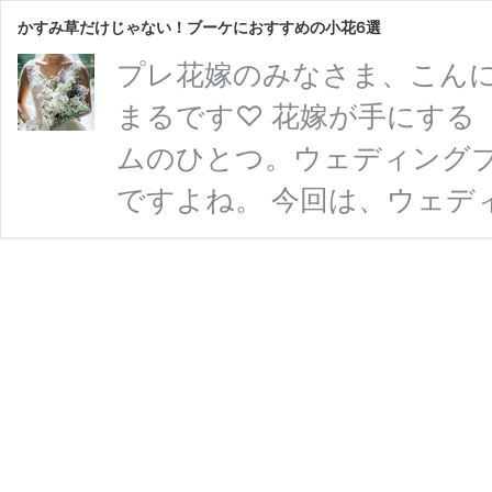
かすみ草だけじゃない！ブーケにおすすめの小花6選
プレ花嫁のみなさま、こんに
まるです♡ 花嫁が手にする
ムのひとつ。ウェディング
ですよね。 今回は、ウェデ
を、花言葉や実例とともにご
つようになった理由は？ ブー
束」を意味します！ 由来に
紹介しますね。 1つ目は「
昔、ヨーロッパでハーブは
か
…
続きを読む
す
み