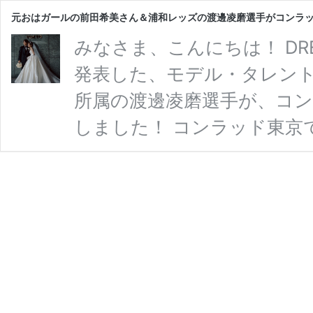
元おはガールの前田希美さん＆浦和レッズの渡邊凌磨選手がコンラ
みなさま、こんにちは！ DRE
発表した、モデル・タレント
所属の渡邊凌磨選手が、コ
しました！ コンラッド東京で結
し、結婚式を行ったことを報
東京で開催されたんだそう
グドレス姿がとっても素敵で
いないくらい 夢みたいな一
元
を読む
お
は