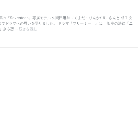
『Seventeen』専属モデル 久間田琳加（くまだ・りんか/19）さんと 相手役
の演出でドラマへの思いを語りました。 ドラマ『マリーミー！』は、 架空の法律「ニ
久
すぎる恋 …
続きを読む
間
田
琳
加
さ
ん
と
瀬
戸
利
樹
さ
ん
が“リ
モ
ー
ト
結
婚