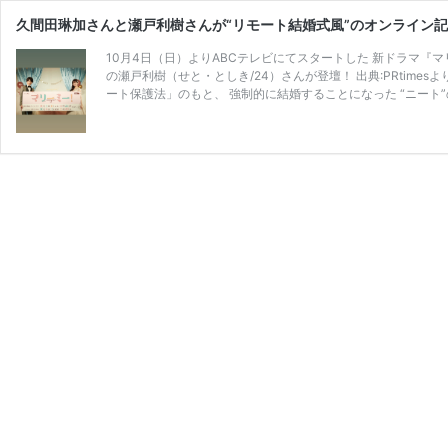
久間田琳加さんと瀬戸利樹さんが“リモート結婚式風”のオンライン
10月4日（日）よりABCテレビにてスタートした 新ドラマ『マリ
の瀬戸利樹（せと・としき/24）さんが登壇！ 出典:PRtim
ート保護法」のもと、 強制的に結婚することになった “ニート