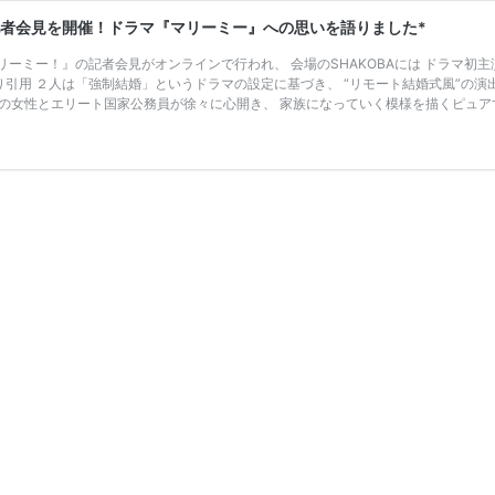
記者会見を開催！ドラマ『マリーミー』への思いを語りました*
ーミー！』の記者会見がオンラインで行われ、 会場のSHAKOBAには ドラマ初主演の
esより引用 ２人は「強制結婚」というドラマの設定に基づき、 “リモート結婚式風”
”の女性とエリート国家公務員が徐々に心開き、 家族になっていく模様を描くピュア