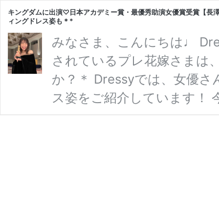
キングダムに出演♡日本アカデミー賞・最優秀助演女優賞受賞【長澤
ィングドレス姿も＊*
みなさま、こんにちは♩ Dress
されているプレ花嫁さまは、
か？＊ Dressyでは、女
ス姿をご紹介しています！ 
「第43回日本アカデミー賞
『長澤まさみさん』の ウェ
“キングダム”で 最優秀助演
本日に 金曜ロードショーで
ム、 本日は、長澤 …
続きを