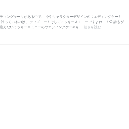
エディングケーキがある中で、 今やキャラクターデザインのウエディングケーキ
を誇っているのは、 ディズニー！そしてミッキー＆ミニーですよね！！♡ 誰もが
み
の絶えないミッキー＆ミニーのウエディングケーキを …
続きを読む
ん
な
大
好
き
♡♡
ミ
ッ
キ
ー
ミ
ニ
ー
の
可
愛
い
ウ
エ