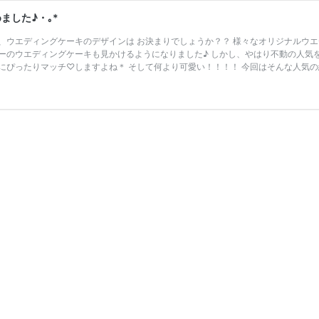
ました♪・｡*
、ウエディングケーキのデザインは お決まりでしょうか？？ 様々なオリジナルウ
ーのウエディングケーキも見かけるようになりました♪ しかし、やはり不動の人気
にぴったりマッチ♡しますよね＊ そして何より可愛い！！！！ 今回はそんな人気