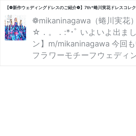
【❁新作ウェディングドレスのご紹介❁】7th*蜷川実花ドレスコレ
❁mikaninagawa（蜷川
☆．。．:*･ﾟ いよいよ出ま
ン】m/mikaninagaw
フラワーモチーフウェディングカ
はウェディングドレスのデ
たいポイントです❁❁* ぜ
♡♡* M/mikaninagawa×KU