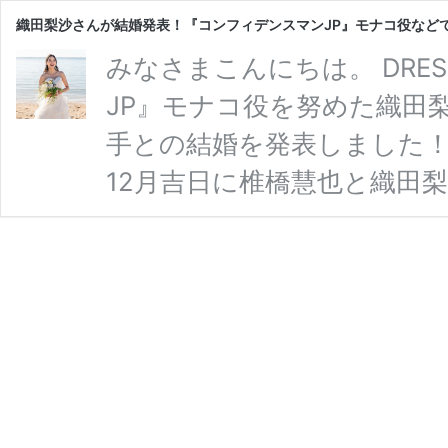
織田梨沙さんが結婚発表！『コンフィデンスマンJP』モナコ役など
みなさまこんにちは。 DRE
JP』モナコ役を努めた織田
手との結婚を発表しました！
12月吉日に椎橋慧也と織田
させていただきます。 まだ
てお互いに支え合いどんな
でいけたらと思います。 お
よろしくお願い致します。 
椎橋慧也選手も自身のSNS
織
す …
続きを読む
田
梨