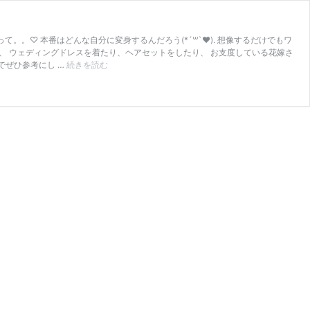
。。♡ 本番はどんな自分に変身するんだろう(*´꒳`♥). 想像するだけでもワ
ムで、 ウェディングドレスを着たり、ヘアセットをしたり、 お支度している花嫁さ
大
でぜひ参考にし …
続きを読む
人
気
の
「お
支
度
シ
ョ
ッ
ト」
で
女
優
さ
ん
み
た
い
に