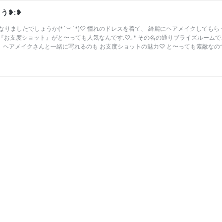
︎:❥︎
ましたでしょうか(*´︶`*)♡ 憧れのドレスを着て、 綺麗にヘアメイクしてもらって
間で 『お支度ショット』がと〜っても人気なんです.♡｡* その名の通りブライズルー
なく、ヘアメイクさんと一緒に写れるのも お支度ショットの魅力♡ と〜っても素敵なの