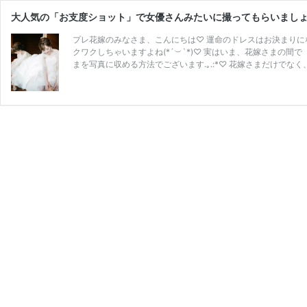
大人気の「お支度ショット」で女優さんみたいに撮ってもらいましょう❥
プレ花嫁のみなさま、こんにちは♡ 運命のドレスはお決まりになり
クワクしちゃいますよね(*´︶`*)♡ 実はいま、花嫁さまの
まを写真に収める方法でございます.｡.:*♡ 花嫁さまだけで