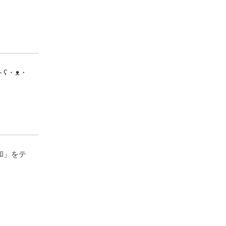
ʕ・ᴥ・
和」をテ