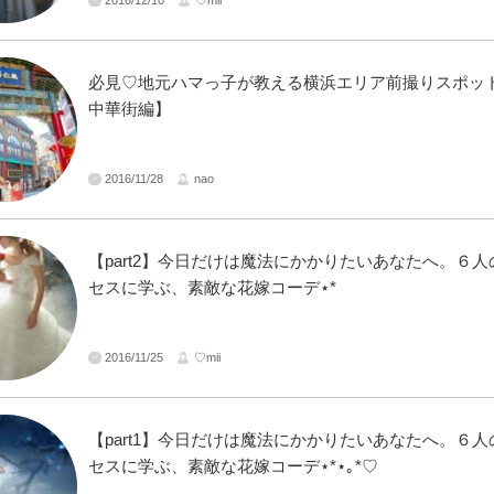
必見♡地元ハマっ子が教える横浜エリア前撮りスポッ
中華街編】
2016/11/28
nao
【part2】今日だけは魔法にかかりたいあなたへ。６
セスに学ぶ、素敵な花嫁コーデ⋆*
2016/11/25
♡mii
【part1】今日だけは魔法にかかりたいあなたへ。６
セスに学ぶ、素敵な花嫁コーデ⋆*⋆｡*♡