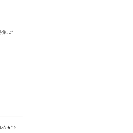
｡.:*
✫★*✧