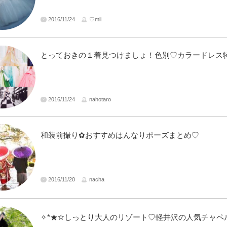
2016/11/24
♡mii
とっておきの１着見つけましょ！色別♡カラードレス特集
2016/11/24
nahotaro
和装前撮り✿おすすめはんなりポーズまとめ♡
2016/11/20
nacha
✧*★✫しっとり大人のリゾート♡軽井沢の人気チャペル