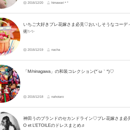
2016/12/20
himawari＊*
いちご大好きプレ花嫁さま必見♡おいしそうなコーデ
術✨✨
2016/12/19
nacha
「M/ninagawa」の和装コレクション(*´ω｀*)♡
2016/12/18
nahotaro
神田うのブランドのセカンドライン♡プレ花嫁さま必
O et L’ETOILEのドレスまとめ♬