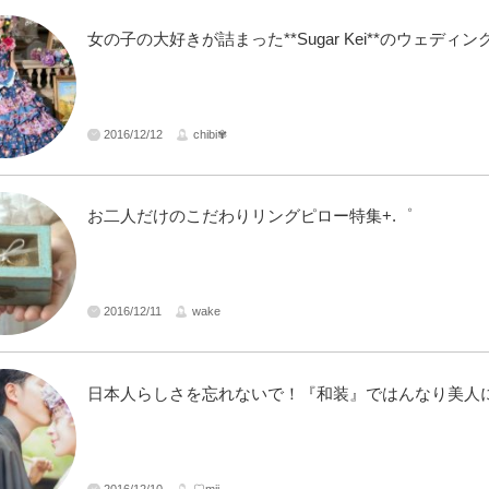
女の子の大好きが詰まった**Sugar Kei**のウェディ
2016/12/12
chibi✾
お二人だけのこだわりリングピロー特集+.゜
2016/12/11
wake
日本人らしさを忘れないで！『和装』ではんなり美人に
2016/12/10
♡mii