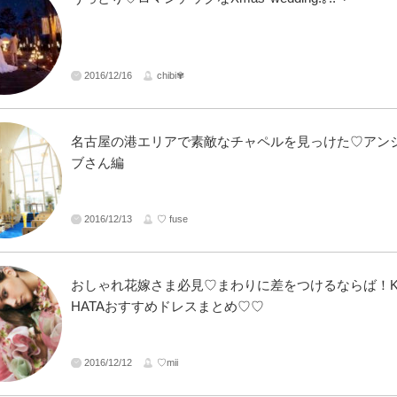
2016/12/16
chibi✾
名古屋の港エリアで素敵なチャペルを見っけた♡アン
ブさん編
2016/12/13
♡ fuse
おしゃれ花嫁さま必見♡まわりに差をつけるならば！KI
HATAおすすめドレスまとめ♡♡
2016/12/12
♡mii