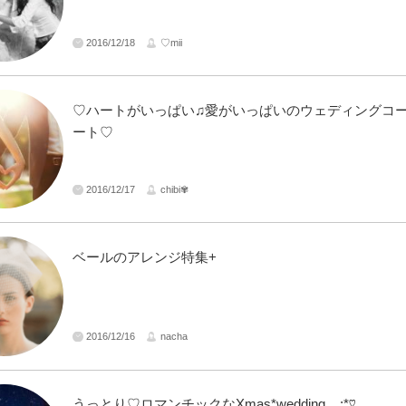
2016/12/18
♡mii
♡ハートがいっぱい♫愛がいっぱいのウェディングコ
ート♡
2016/12/17
chibi✾
ベールのアレンジ特集+
2016/12/16
nacha
うっとり♡ロマンチックなXmas*wedding.｡.:*♡