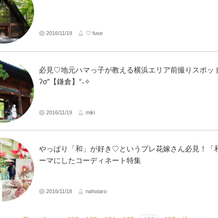
2016/11/19
♡ fuse
必見♡地元ハマっ子が教える横浜エリア前撮りスポット
ʔσ”【鎌倉】°˖✧
2016/11/19
miki
やっぱり「和」が好き♡というプレ花嫁さん必見！「
ーマにしたコーディネート特集
2016/11/18
nahotaro