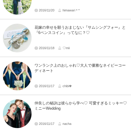
2016/11/20
himawari＊*
花嫁の幸せを願うおまじない『サムシングフォー』と
『6ペンスコイン』ってなに？♡
2016/11/18
♡mii
ワンランク上のおしゃれ♡大人で優雅なネイビーコー
ディネート
2016/11/17
chibi✾
仲良しの秘訣は彼らから学べ♡ 可愛すぎるミッキー♡
ミニーWedding
2016/11/17
nacha