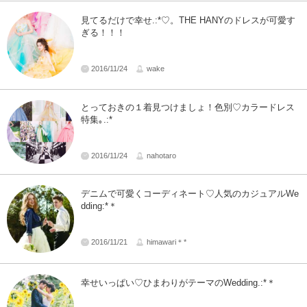
見てるだけで幸せ.:*♡。THE HANYのドレスが可愛す
ぎる！！！
2016/11/24
wake
とっておきの１着見つけましょ！色別♡カラードレス
特集｡.:*
2016/11/24
nahotaro
デニムで可愛くコーディネート♡人気のカジュアルWe
dding:*＊
2016/11/21
himawari＊*
幸せいっぱい♡ひまわりがテーマのWedding.:*＊