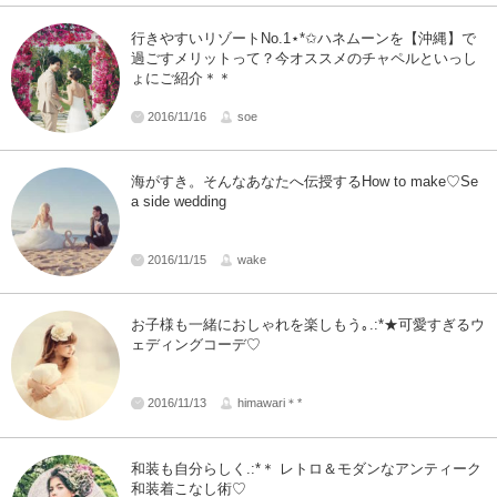
行きやすいリゾートNo.1⋆*✩ハネムーンを【沖縄】で
過ごすメリットって？今オススメのチャペルといっし
ょにご紹介＊＊
2016/11/16
soe
海がすき。そんなあなたへ伝授するHow to make♡Se
a side wedding
2016/11/15
wake
お子様も一緒におしゃれを楽しもう｡.:*★可愛すぎるウ
ェディングコーデ♡
2016/11/13
himawari＊*
和装も自分らしく.:*＊ レトロ＆モダンなアンティーク
和装着こなし術♡