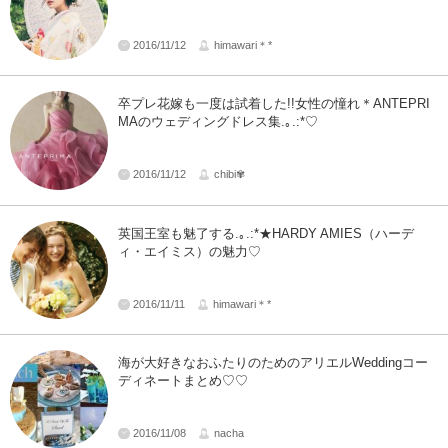
2016/11/12
himawari＊*
卒プレ花嫁も一度は試着した!!女性の憧れ＊ANTEPRI
MAのウェディングドレス集.｡.:*♡
2016/11/12
chibi✾
英国王室も魅了する.｡.:*★HARDY AMIES（ハーデ
ィ・エイミス）の魅力♡
2016/11/11
himawari＊*
海が大好きなおふたりのためのアリエルWeddingコー
ディネートまとめ♡♡
2016/11/08
nacha