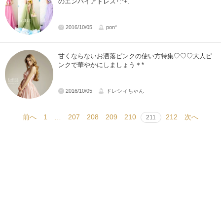
のエンパイアドレス･:*+.
2016/10/05
pon*
甘くならないお洒落ピンクの使い方特集♡♡♡大人ピ
ンクで華やかにしましょう＊*
2016/10/05
ドレシィちゃん
前へ
1
…
207
208
209
210
212
次へ
211