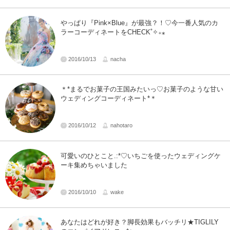
やっぱり『Pink×Blue』が最強？！♡今一番人気のカ
ラーコーディネートをCHECK˚✧₊⁎
2016/10/13
nacha
＊*まるでお菓子の王国みたいっ♡お菓子のような甘い
ウェディングコーディネート*＊
2016/10/12
nahotaro
可愛いのひとこと.:*♡いちごを使ったウェディングケ
ーキ集めちゃいました
2016/10/10
wake
あなたはどれが好き？脚長効果もバッチリ★TIGLILY