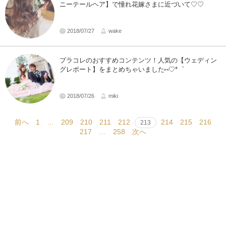
ニーテールヘア】で憧れ花嫁さまに近づいて♡♡
2018/07/27
wake
プラコレのおすすめコンテンツ！人気の【ウェディン
グレポート】をまとめちゃいました⑅♡*゜
2018/07/26
miki
前へ
1
…
209
210
211
212
214
215
216
213
217
…
258
次へ