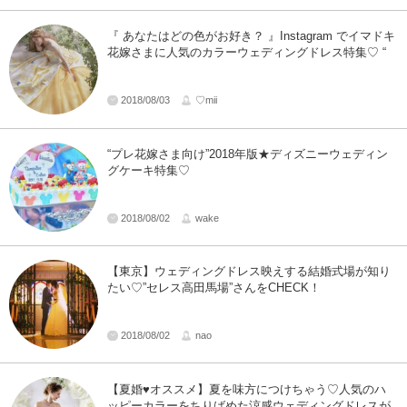
『 あなたはどの色がお好き？ 』Instagram でイマドキ
花嫁さまに人気のカラーウェディングドレス特集♡ “
2018/08/03
♡mii
“プレ花嫁さま向け”2018年版★ディズニーウェディン
グケーキ特集♡
2018/08/02
wake
【東京】ウェディングドレス映えする結婚式場が知り
たい♡”セレス高田馬場”さんをCHECK！
2018/08/02
nao
【夏婚♥オススメ】夏を味方につけちゃう♡人気のハ
ッピーカラーをちりばめた涼感ウェディングドレスが