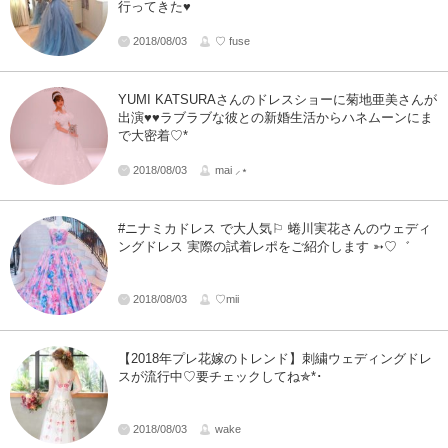
行ってきた♥
2018/08/03
♡ fuse
YUMI KATSURAさんのドレスショーに菊地亜美さんが
出演♥♥ラブラブな彼との新婚生活からハネムーンにま
で大密着♡*
2018/08/03
mai ⸝⋆
#ニナミカドレス で大人気⚐ 蜷川実花さんのウェディ
ングドレス 実際の試着レポをご紹介します ➳♡゛
2018/08/03
♡mii
【2018年プレ花嫁のトレンド】刺繍ウェディングドレ
スが流行中♡要チェックしてね✯*･
2018/08/03
wake