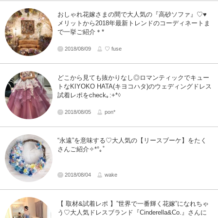
おしゃれ花嫁さまの間で大人気の『高砂ソファ』♡♥
メリットから2018年最新トレンドのコーディネートま
で一挙ご紹介＊*
2018/08/09
♡ fuse
どこから見ても抜かりなし◎ロマンティックでキュー
トなKIYOKO HATA(キヨコハタ)のウェディングドレス
試着レポをcheck｡:+*♢
2018/08/05
pon*
“永遠”を意味する♡大人気の【リースブーケ】をたく
さんご紹介✧*°｡˚
2018/08/04
wake
【 取材&試着レポ 】”世界で一番輝く花嫁”になれちゃ
う♡大人気ドレスブランド『Cinderella&Co.』さんに