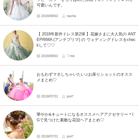
可愛いんです。
2018/08/02
nacha
【 2018年新作ドレス第2弾 】花嫁さまに大人気の ANT
EPRIMA (アンテプリマ) の ウェディングドレスをchec
kして♡♡
2018/08/01
♡mii
おもわずマネしちゃいたい♫お座りショットのオスス
メまとめ♡
2018/07/31
pon*
華やか&キュートになるオススメヘアアクセサリー＊I
Gで見つけた素敵な花冠ヘアまとめ♡
2018/07/31
pon*