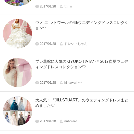
2017/01/28
♡mii
ウノ エ レトワールの4thウエディングドレスコレクシ
ョン*･
2017/01/28
ドレシィちゃん
プレ花嫁に人気のKIYOKO HATA*･＊2017春夏ウェデ
ィングドレスコレクション♡
2017/01/28
himawari＊*
大人気！『JILLSTUART』のウェディングドレスまと
めました♡
2017/01/28
nahotaro