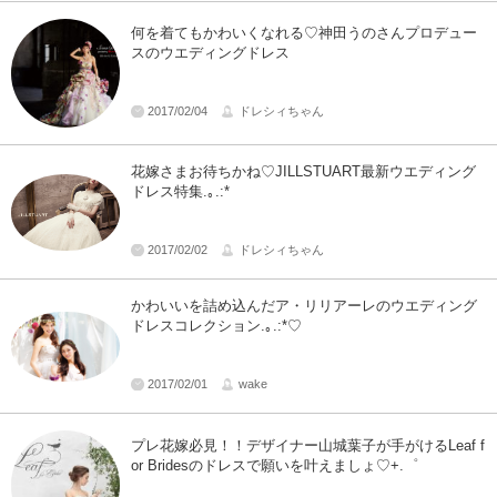
何を着てもかわいくなれる♡神田うのさんプロデュー
スのウエディングドレス
2017/02/04
ドレシィちゃん
花嫁さまお待ちかね♡JILLSTUART最新ウエディング
ドレス特集.｡.:*
2017/02/02
ドレシィちゃん
かわいいを詰め込んだア・リリアーレのウエディング
ドレスコレクション.｡.:*♡
2017/02/01
wake
プレ花嫁必見！！デザイナー山城葉子が手がけるLeaf f
or Bridesのドレスで願いを叶えましょ♡+.゜