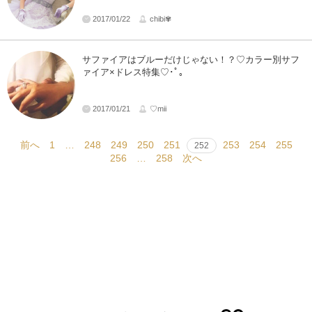
2017/01/22
chibi✾
サファイアはブルーだけじゃない！？♡カラー別サフ
ァイア×ドレス特集♡･ﾟ｡
2017/01/21
♡mii
前へ
1
…
248
249
250
251
253
254
255
252
256
…
258
次へ