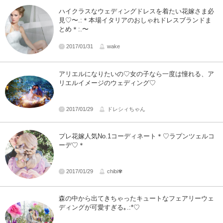
ハイクラスなウェディングドレスを着たい花嫁さま必
見♡〜.:＊本場イタリアのおしゃれドレスブランドま
とめ＊:.〜
2017/01/31
wake
アリエルになりたいの♡女の子なら一度は憧れる、ア
リエルイメージのウェディング♡
2017/01/29
ドレシィちゃん
プレ花嫁人気No.1コーディネート＊♡ラプンツェルコ
ーデ♡＊
2017/01/29
chibi✾
森の中から出てきちゃったキュートなフェアリーウェ
ディングが可愛すぎる｡.:*♡