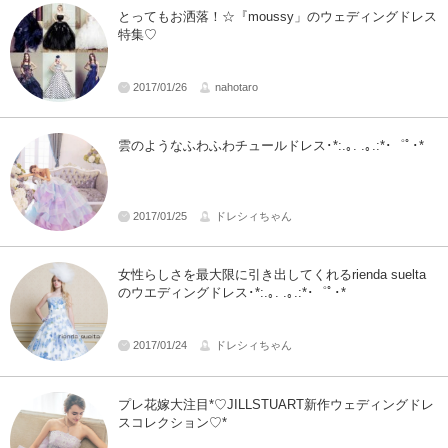
とってもお洒落！☆『moussy」のウェディングドレス
特集♡
2017/01/26
nahotaro
雲のようなふわふわチュールドレス･*:.｡. .｡.:*･゜ﾟ･*
2017/01/25
ドレシィちゃん
女性らしさを最大限に引き出してくれるrienda suelta
のウエディングドレス･*:.｡. .｡.:*･゜ﾟ･*
2017/01/24
ドレシィちゃん
プレ花嫁大注目*♡JILLSTUART新作ウェディングドレ
スコレクション♡*