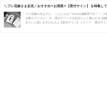
＼プレ花嫁さま必見／おすすめ✧お洒落✧【受付サイン】 を特集してみ
プレ花嫁のみなさん、 こんにちは＊Dressy編集部です＾＾
お飾りアイテム！ 今、受付スペースを自分らしく飾られる 花嫁
きたいと思います(｡☌ᴗ☌｡) 【受付サイン】って？？ 「受付