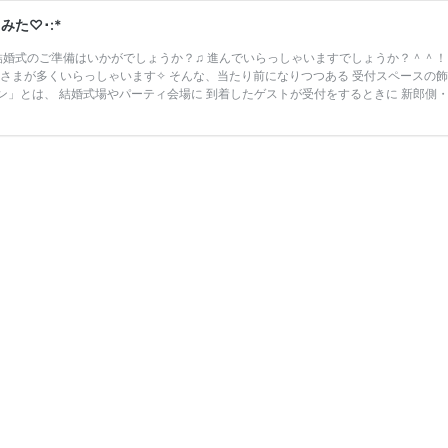
た♡･:*
 ご結婚式のご準備はいかがでしょうか？♫ 進んでいらっしゃいますでしょうか？＾＾
さまが多くいらっしゃいます✧ そんな、当たり前になりつつある 受付スペースの飾
サイン」とは、 結婚式場やパーティ会場に 到着したゲストが受付をするときに 新郎側・