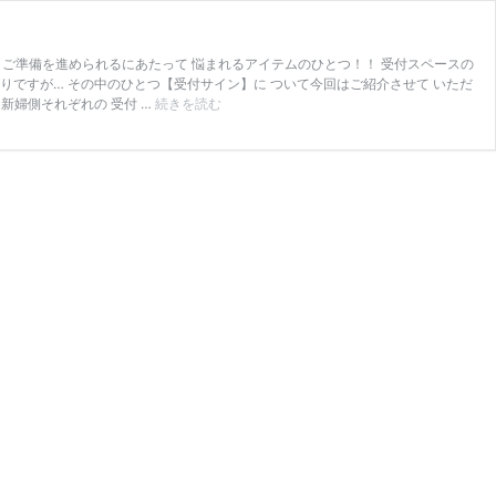
！ ご準備を進められるにあたって 悩まれるアイテムのひとつ！！ 受付スペースの
りですが… その中のひとつ【受付サイン】に ついて今回はご紹介させて いただ
＼
新婦側それぞれの 受付 …
続きを読む
プ
レ
花
嫁
さ
ま
必
見
／
お
す
す
め
✧
お
洒
落
✧【受
付