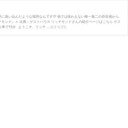
界に迷い込んだような場所なんです♡ 他では味わえない唯一無二の存在感から、
モンド』♬ 出典：ゲストハウス リッチモンドさんの紹介ページはこちら ゲス
【唯
り車で15分 ようこそ、リッチ …
続きを読む
一
無
二
の
世
界
観】
ジ
ブ
リ
好
き
必
見
の
リ
ッ
チ
モ