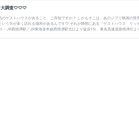
を大調査♡♡♡
気のゲストハウスがあること、ご存知ですか？ しかもそこは、あのジブリ映画の世
いう方が多く訪れる場所があるんです♡ それが静岡にある『ゲストハウス リッチ
ス：JR西焼津駅／JR東海道本線西焼津駅北口より徒歩1分、東名高速道路焼津ICよ