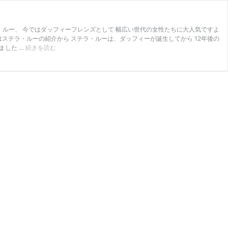
テラ・ルー、 今ではダッフィーフレンズとして 幅広い世代の女性たちに大人気ですよ
はステラ・ルーの紹介から ステラ・ルーは、ダッフィーが誕生してから 12年後の
3
ました …
続きを読む
月
23
日
は
【ス
テ
ラ・
ル
ー】
の
誕
生
日
♡
ダ
ッ
フ
ィ
ー