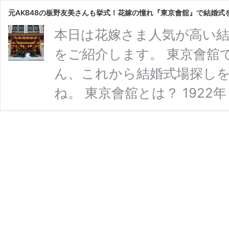
元AKB48の板野友美さんも挙式！花嫁の憧れ『東京會舘』で結婚
本日は花嫁さま人気が高い結
をご紹介します。 東京會舘
ん、これから結婚式場探し
ね。 東京會舘とは？ 192
利用できる人々の集う社交場
史を経て、2019年1月8
有する複合施設への生まれ変
の味やおもてなしの心はそ
「NEWCLASSICS.「
元
グを …
続きを読む
AKB48
の