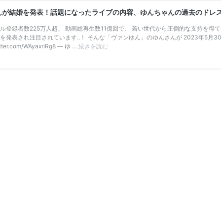
ゆんさんが結婚を発表！話題になったライブの内容、ゆんちゃんの過去のドレ
ンネル登録者数225万人超、 動画総再生数11億回で、 若い世代から圧倒的な支持を得て
され注目されています..！ そんな「ヴァンゆん」のゆんさんが 2023年5月30日に同じ
2022
com/WAyaxriRg8 — ゆ …
続きを読む
年
活
動
休
止
発
表
し
た
【人
気
YouTuber”ヴ
ァ
ン
ゆ
ん”】
の
ゆ
ん