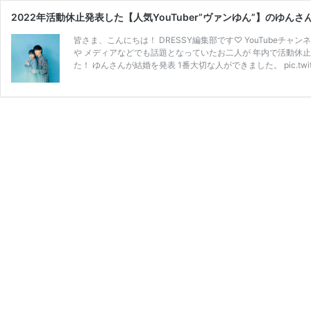
2022年活動休止発表した【人気YouTuber”ヴァンゆん”】の
皆さま、こんにちは！ DRESSY編集部です♡ YouTubeチャ
や メディアなどでも話題となっていたお二人が 年内で活動休止を発表
た！ ゆんさんが結婚を発表 1番大切な人ができました。 pic.twitter.