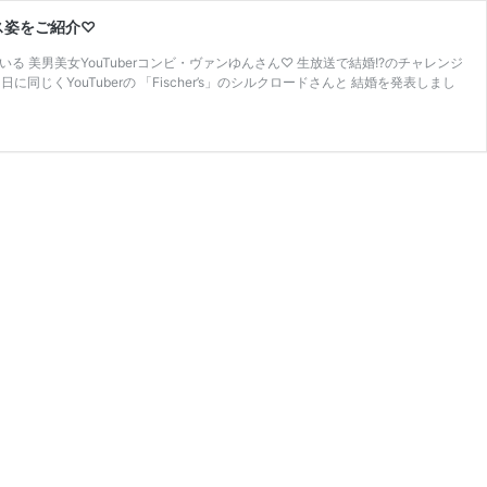
ス姿をご紹介♡
いる 美男美女YouTuberコンビ・ヴァンゆんさん♡ 生放送で結婚!?のチャレンジ
くYouTuberの 「Fischer’s」のシルクロードさんと 結婚を発表しまし