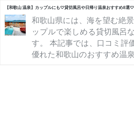
【和歌山 温泉】カップルにも♡貸切風呂や日帰り温泉おすすめ8選
和歌山県には、海を望む絶
ップルで楽しめる貸切風呂
す。 本記事では、口コミ評
優れた和歌山のおすすめ温
も体も癒やされる極上のひと
地①南紀白浜温泉（なんきし
温泉は、万葉集や日本書紀に
ーチが広がるリゾート地で
円月島や三段壁などの景勝
おすすめです。 【南 …
続き