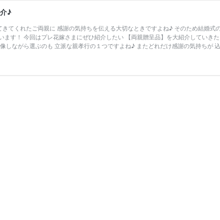
介♪
てきてくれたご両親に 感謝の気持ちを伝える大切なときですよね♪ そのため結婚式
ます！ 今回はプレ花嫁さまにぜひ紹介したい 【両親贈呈品】を大紹介していきたいと
像しながら選ぶのも 立派な親孝行の１つですよね♪ またどれだけ感謝の気持ちが 