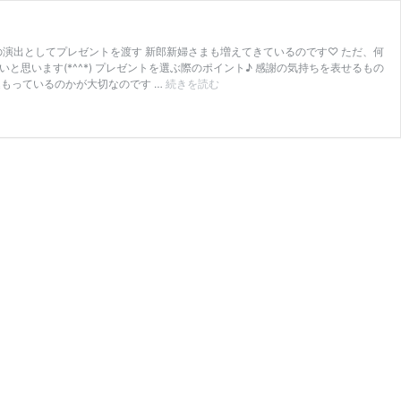
の演出としてプレゼントを渡す 新郎新婦さまも増えてきているのです♡ ただ、何
思います(*^^*) プレゼントを選ぶ際のポイント♪ 感謝の気持ちを表せるもの
ご
込もっているのかが大切なのです …
続きを読む
両
親
に
感
謝
の
気
持
ち
を
♡
花
嫁
さ
ま
に
お
す
す