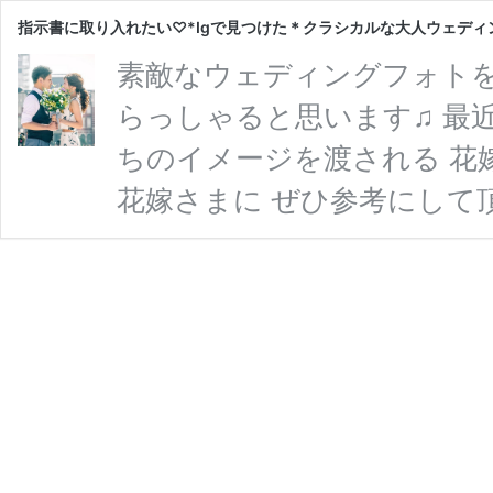
指示書に取り入れたい♡*Igで見つけた＊クラシカルな大人ウェディ
素敵なウェディングフォトを
らっしゃると思います♫ 最近
ちのイメージを渡される 花
花嫁さまに ぜひ参考にして
ウェディングショットを お届けさ
つけた＊クラシカルな大人ウェ
んの大人ショット.｡.:*♡ yuu
年 3月月26日午前7時55分P