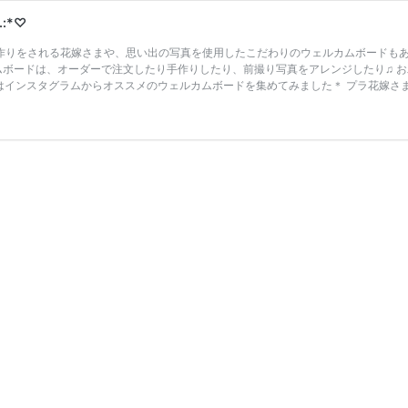
:*♡
作りをされる花嫁さまや、思い出の写真を使用したこだわりのウェルカムボードもあ
ルカムボードは、オーダーで注文したり手作りしたり、前撮り写真をアレンジしたり♫
インスタグラムからオススメのウェルカムボードを集めてみました＊ プラ花嫁さまは