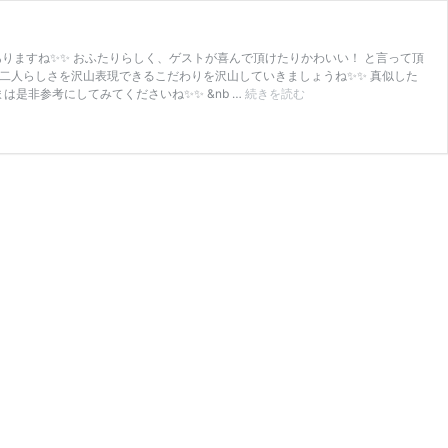
りますね✨✨ おふたりらしく、ゲストが喜んで頂けたりかわいい！ と言って頂
 お二人らしさを沢山表現できるこだわりを沢山していきましょうね✨✨ 真似した
お
是非参考にしてみてくださいね✨✨ &nb …
続きを読む
し
ゃ
れ
で
か
わ
い
す
ぎ
る
♡
ウ
ェ
ル
カ
ム
ボ
ー
ド