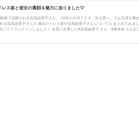
ドレス姿と彼女の素顔＆魅力に迫りました♡
マや映画で活躍される吉高由里子さん。 24年の大河ドラマ「光る君へ」では主演を務め
される吉高由里子さんの 過去のドレス姿や吉高由里子さんについても まとめてみま
宮にてクランクインしました！ 会見に出席した#吉高由里子 さん、#柄本佑 さんお