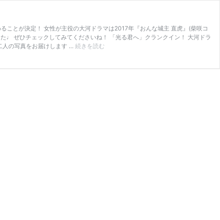
ることが決定！ 女性が主役の大河ドラマは2017年『おんな城主 直虎』(柴咲コ
した♩ ぜひチェックしてみてくださいね！ 「光る君へ」クランクイン！ 大河ドラ
24
二人の写真をお届けします …
続きを読む
年
「光
る
君
へ」
ク
ラ
ン
ク
イ
ン！
【吉
高
由
里
子
さ
ん】
美