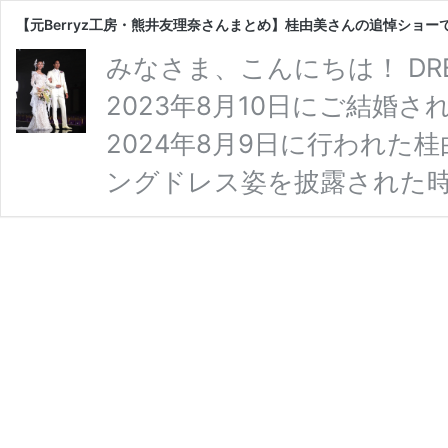
【元Berryz工房・熊井友理奈さんまとめ】桂由美さんの追悼ショ
みなさま、こんにちは！ DR
2023年8月10日にご結婚さ
2024年8月9日に行われ
ングドレス姿を披露された時
友理奈さんと大須賀崇さん
もご紹介します！ 熊井友理
2024年8月9日に行われ
崇さんと出演し、 素敵なウ
【元
読む
Berryz
工