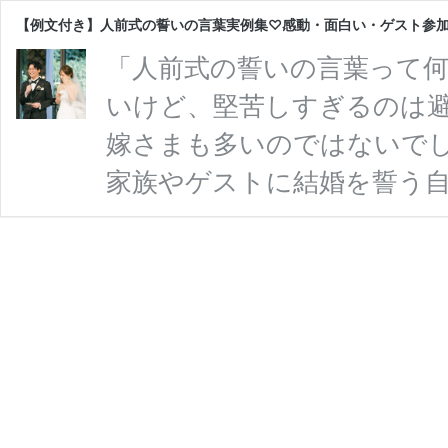
【例文付き】人前式の誓いの言葉実例集♡感動・面白い・ゲスト参
「人前式の誓いの言葉って何
いけど、堅苦しすぎるのは避
嫁さまも多いのではないでし
家族やゲストに結婚を誓う
いの言葉もおふたりらしくア
は、人前式における誓いの
使える例文5選をご紹介。感
広くまとめましたので、ぜひ
の言葉」とは？ そもそも結
「夫婦として添い遂げる …