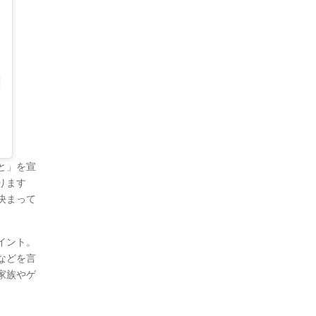
と」を宣
ります
決まって
イント。
などを言
家族やゲ