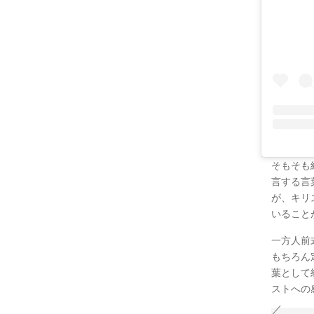
そもそも
言する言
が、キリ
いること
一方人前
もちろん
葉として
ストへの