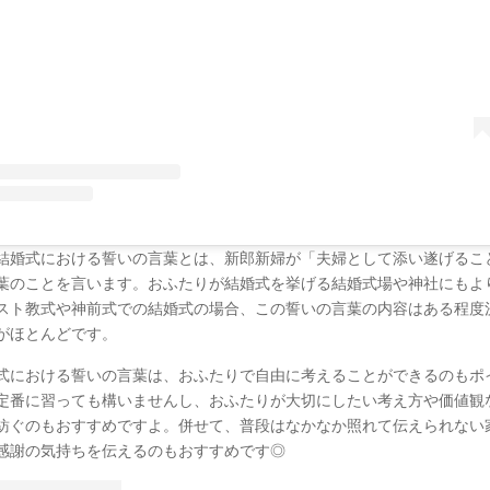
結婚式における誓いの言葉とは、新郎新婦が「夫婦として添い遂げるこ
葉のことを言います。おふたりが結婚式を挙げる結婚式場や神社にもよ
スト教式や神前式での結婚式の場合、この誓いの言葉の内容はある程度
がほとんどです。
式における誓いの言葉は、おふたりで自由に考えることができるのもポ
定番に習っても構いませんし、おふたりが大切にしたい考え方や価値観
紡ぐのもおすすめですよ。併せて、普段はなかなか照れて伝えられない
感謝の気持ちを伝えるのもおすすめです◎