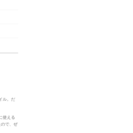
イル。だ
に使える
たので、ぜ