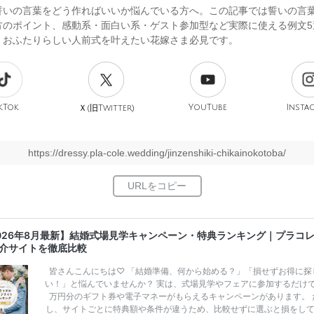
誓いの言葉をどう作ればいいか悩んでいる方へ。この記事では誓いの言
方のポイント、感動系・面白い系・ゲスト参加型など実際に使える例文5
。おふたりらしい人前式を叶えたい花嫁さま必見です。
kTok
旧
YouTube
Insta
Ｘ(
Twitter)
https://dressy.pla-cole.wedding/jinzenshiki-chikainokotoba/
026年8月最新】結婚式場見学キャンペーン・特典ランキング｜プラコ
介サイトを徹底比較
皆さんこんにちは♡ 「結婚準備、何から始める？」「損せずお得に探
い！」と悩んでいませんか？ 実は、式場見学やフェアに参加するだけ
万円分のギフト券や電子マネーがもらえるキャンペーンがあります。 
し、サイトごとに特典額や条件が違うため、比較せずに選ぶと損をし