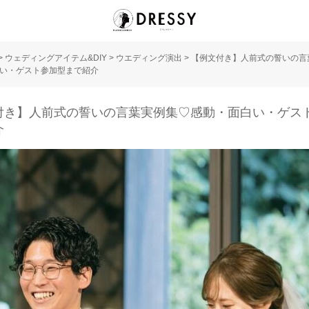
>
ウェディングアイテム&DIY
>
ウエディング演出
>
【例文付き】人前式の誓いの言
い・ゲスト参加型まで紹介
付き】人前式の誓いの言葉実例集♡感動・面白い・ゲス
介