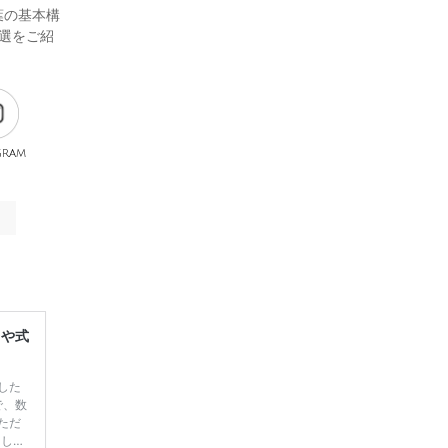
葉の基本構
選をご紹
gram
レや式
した
で、数
ただ
てしま