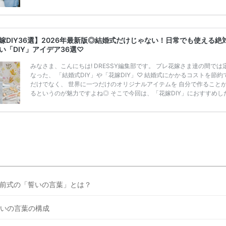
うことも……。 そこでこの記事では、【2026年8月最新】結婚式場見
ンペーン特典ランキングを公開！ 比較サイト：プラコレ、ゼクシィ、
メ、マイナビ 掲載内容：特典金額・条件・応募方法・注意点 「どこが
得？」「プラコレの特典は？」といった疑問も解決します。 まずは診
嫁DIY36選】2026年最新版◎結婚式だけじゃない！日常でも使える絶
補を絞れる「ウェディング診断」か、体験型 […]
続きを読む
い「DIY」アイデア36選♡
みなさま、こんにちは! DRESSY編集部です。 プレ花嫁さま達の間では
なった、 「結婚式DIY」や「花嫁DIY」♡ 結婚式にかかるコストを節約
だけでなく、 世界に一つだけのオリジナルアイテムを 自分で作ること
るというのが魅力ですよね◎ そこで今回は、「花嫁DIY」におすすめし
定番アイテムからトレンドのおしゃれアイテムまで まとめてご紹介しま
ぜひ最後までcheckして オリジナルアイテムを作ってみてくださいね◎
嫁必見／今月の式場探しで特典が貰えるサイトランキング♡ 【7月はと
豪華◎*】式場探しで特典が貰えるサイトランキング♡♥各社のキャン
内容をま […]
続きを読む
前式の「誓いの言葉」とは？
いの言葉の構成