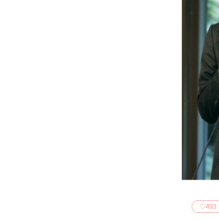
♡
493