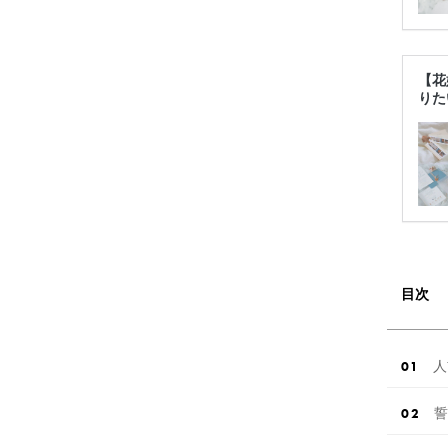
【花
りた
目次
人
誓