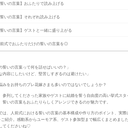
誓いの言葉】おふたりで読み上げる
誓いの言葉】それぞれ読み上げる
誓いの言葉】ゲストと一緒に盛り上がる
前式でおふたりだけの誓いの言葉を◎
の誓いの言葉って何を話せばいいの？」
な内容にしたいけど、堅苦しすぎるのは避けたい」
悩みをお持ちのプレ花嫁さまも多いのではないでしょうか？
、参列してくださった家族やゲストに結婚を誓う自由度の高い挙式スタ
、誓いの言葉もおふたりらしくアレンジできるのが魅力です。
では、人前式における誓いの言葉の基本構成や作り方のポイント、実際
をご紹介。感動系からユーモア系、ゲスト参加型まで幅広くまとめまし
してくださいね♡