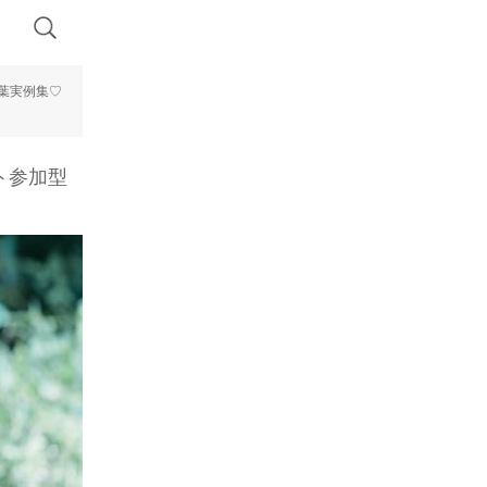
葉実例集♡
ト参加型