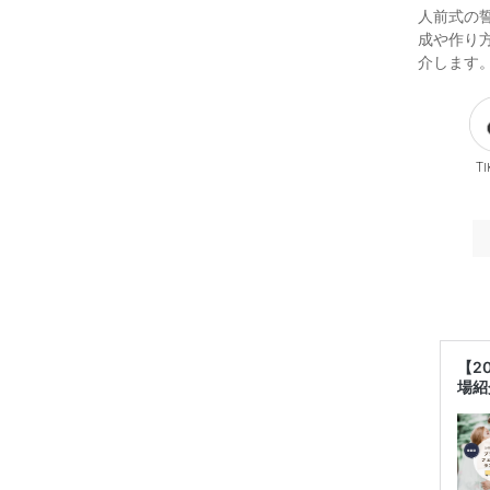
人前式の
成や作り
介します
Ti
【2
場紹