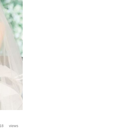
18
views