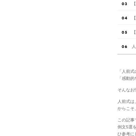
【
【
【
人
「人前式
「感動的
そんなお
人前式は
からこそ
この記事
例文5選
ひ参考に