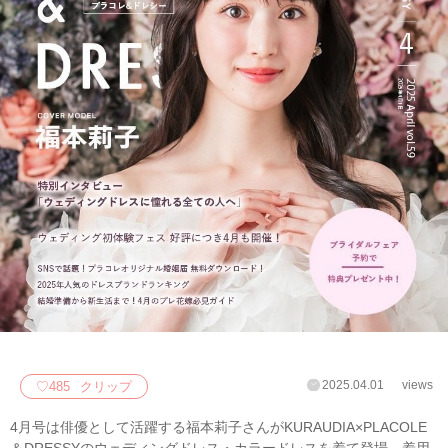
2025.04.01
views
♡
485
クリップ
4月号は俳優として活躍する福本莉子さんがKURAUDIA×PLACOLE