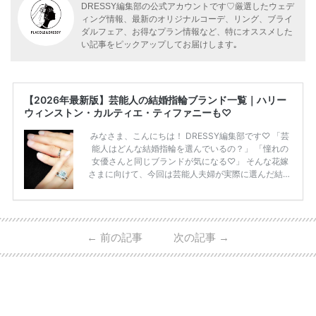
DRESSY編集部の公式アカウントです♡厳選したウェデ
ィング情報、最新のオリジナルコーデ、リング、ブライ
ダルフェア、お得なプラン情報など、特にオススメした
い記事をピックアップしてお届けします｡
【2026年最新版】芸能人の結婚指輪ブランド一覧｜ハリー
ウィンストン・カルティエ・ティファニーも♡
みなさま、こんにちは！ DRESSY編集部です♡ 「芸
能人はどんな結婚指輪を選んでいるの？」 「憧れの
女優さんと同じブランドが気になる♡」 そんな花嫁
さまに向けて、今回は芸能人夫婦が実際に選んだ結婚
指輪・婚約指輪をブランド別にまとめました！ ハリ
ーウィンストンやカルティエ、ティファニーなど世界
的ハイブランドから、俄（NIWAKA）やI-PRIMOなど
日本で人気のブランドまで幅広くご紹介。 さらに、
←
前の記事
次の記事
→
・愛用している芸能人夫婦 ・リングの特徴や魅力 ・
推定価格帯 ・花嫁人気が高い理由 などもあわせて解
説していきます♡ 「芸能人の結婚指輪ってやっぱり
高い？」 「手が届くブランドもある？」 「人気ブラ
[…]
続きを読む