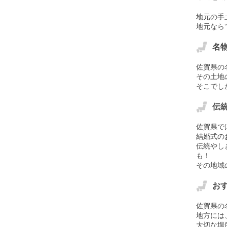
地元の手
地元なら
名
佐賀県の
その土地
そこでし
伝
佐賀県で
結婚式の
伝統やし
も！
その地域
お
佐賀県の
地方には
大切な場