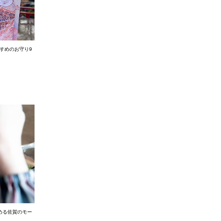
すめのお守り9
める佐賀のモー