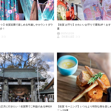
ント】佐賀近隣で楽しめる年越しやカウントダウ
【佐賀 お守り】かわいいお守りで運気UP！おす
介！
選
2025/12/26
】ココ
【佐賀公認】ココ
お正月に行きたい！佐賀県でご利益のある神社8
【佐賀 モーニング】いつもより特別な朝を楽し
ニング8選