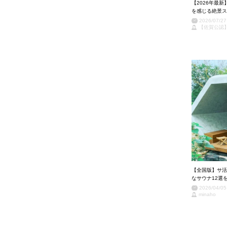
【2026年最
を感じる絶景ス
2026/07/27
【佐賀公認
【全国版】サ活
なサウナ12選
2026/04/05
minaho