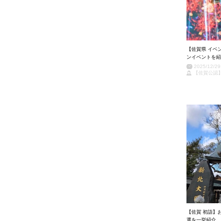
【佐賀県 イベ
ンイベントを紹
2025/12/29
【佐賀公認
【佐賀 初詣】
選を一挙紹介