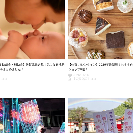
佐賀 助成金・補助金】佐賀県民必見！気になる補助
【佐賀 バレンタイン】2026年最新版！おすす
をまとめました！
ショップ8選！
2026/01/16
】ココ
【佐賀公認】ココ