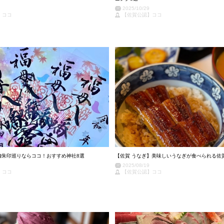
2025/10/29
】ココ
【佐賀公認】ココ
御朱印巡りならココ！おすすめ神社8選
【佐賀 うなぎ】美味しいうなぎが食べられる佐
2025/08/19
】ココ
【佐賀公認】ココ