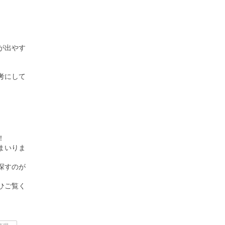
が出やす
考にして
！
まいりま
探すのが
ひご覧く