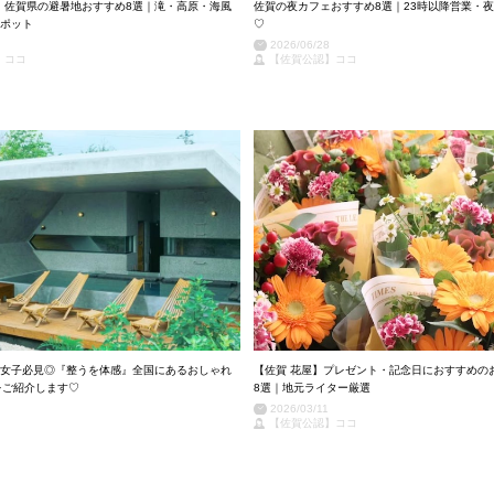
新】佐賀県の避暑地おすすめ8選｜滝・高原・海風
佐賀の夜カフェおすすめ8選｜23時以降営業・
ポット
♡
2026/06/28
】ココ
【佐賀公認】ココ
女子必見◎『整うを体感』全国にあるおしゃれ
【佐賀 花屋】プレゼント・記念日におすすめの
をご紹介します♡
8選｜地元ライター厳選
2026/03/11
【佐賀公認】ココ