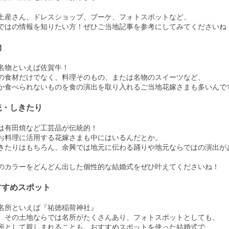
土産さん、ドレスショップ、ブーケ、フォトスポットなど、
ではの情報を知りたい方！ぜひご当地記事を参考にしてみてくださいね
物
名物といえば佐賀牛！
の食材だけでなく、料理そのもの、または名物のスイーツなど、
か食べられないものを食の演出を取り入れるご当地花嫁さまも多いんで
統・しきたり
は有田焼など工芸品が伝統的！
お料理に活用する花嫁さまも中にはいるんだとか。
きたりはもちろん、余興では地元に伝わる踊りや地元ならではの演出が
のカラーをどんどん出した個性的な結婚式をぜひ叶えてくださいね！
すすめスポット
名所といえば『祐徳稲荷神社』
、その土地ならでは名所がたくさんあり、フォトスポットとしても、
所として親しまれることも。おすすめスポットを使った結婚式で