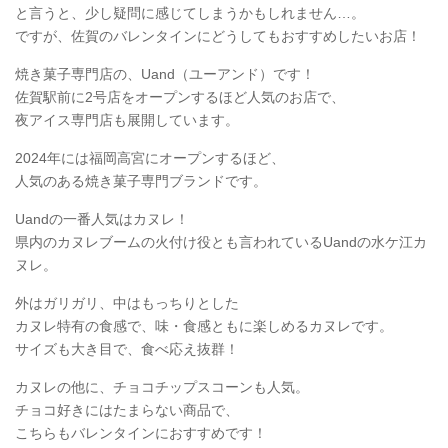
と言うと、少し疑問に感じてしまうかもしれません…。
ですが、佐賀のバレンタインにどうしてもおすすめしたいお店！
焼き菓子専門店の、Uand（ユーアンド）です！
佐賀駅前に2号店をオープンするほど人気のお店で、
夜アイス専門店も展開しています。
2024年には福岡高宮にオープンするほど、
人気のある焼き菓子専門ブランドです。
Uandの一番人気はカヌレ！
県内のカヌレブームの火付け役とも言われているUandの水ケ江カ
ヌレ。
外はガリガリ、中はもっちりとした
カヌレ特有の食感で、味・食感ともに楽しめるカヌレです。
サイズも大き目で、食べ応え抜群！
カヌレの他に、チョコチップスコーンも人気。
チョコ好きにはたまらない商品で、
こちらもバレンタインにおすすめです！