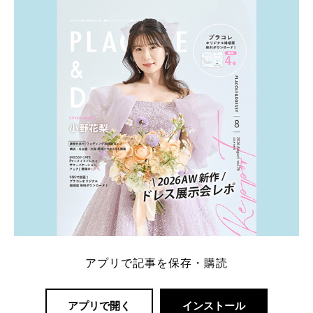
ト：プラコレ、ゼクシィ、ハナユメ、マイナビ 掲載
内容：特典金額・条件・応募方法・注意点 「どこが
一番お得？」「プラコレの特典は？」といった疑問も
解決します。 まずは診断で候補を絞れる「ウェディ
ング診断」か、体験型 […]
続きを読む
アプリで記事を保存・購読
アプリで開く
インストール