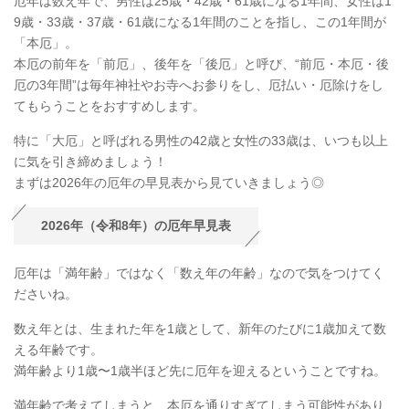
厄年は数え年で、男性は25歳・42歳・61歳になる1年間、女性は1
9歳・33歳・37歳・61歳になる1年間のことを指し、この1年間が
「本厄」。
本厄の前年を「前厄」、後年を「後厄」と呼び、“前厄・本厄・後
厄の3年間”は毎年神社やお寺へお参りをし、厄払い・厄除けをし
てもらうことをおすすめします。
特に「大厄」と呼ばれる男性の42歳と女性の33歳は、いつも以上
に気を引き締めましょう！
まずは2026年の厄年の早見表から見ていきましょう◎
2026年（令和8年）の厄年早見表
厄年は「満年齢」ではなく「数え年の年齢」なので気をつけてく
ださいね。
数え年とは、生まれた年を1歳として、新年のたびに1歳加えて数
える年齢です。
満年齢より1歳〜1歳半ほど先に厄年を迎えるということですね。
満年齢で考えてしまうと、本厄を通りすぎてしまう可能性があり