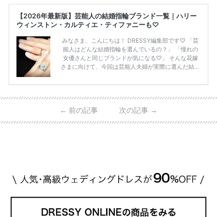
【2026年最新版】芸能人の結婚指輪ブランド一覧｜ハリー
ウィンストン・カルティエ・ティファニーも♡
みなさま、こんにちは！ DRESSY編集部です♡ 「芸
能人はどんな結婚指輪を選んでいるの？」 「憧れの
女優さんと同じブランドが気になる♡」 そんな花嫁
さまに向けて、今回は芸能人夫婦が実際に選んだ結婚
指輪・婚約指輪をブランド別にまとめました！ ハリ
ーウィンストンやカルティエ、ティファニーなど世界
的ハイブランドから、俄（NIWAKA）やI-PRIMOなど
日本で人気のブランドまで幅広くご紹介。 さらに、
←
前の記事
次の記事
→
・愛用している芸能人夫婦 ・リングの特徴や魅力 ・
推定価格帯 ・花嫁人気が高い理由 などもあわせて解
説していきます♡ 「芸能人の結婚指輪ってやっぱり
高い？」 「手が届くブランドもある？」 「人気ブラ
[…]
続きを読む