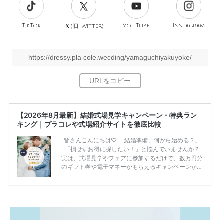
TikTok
旧
YouTube
Instagram
Ｘ(
Twitter)
https://dressy.pla-cole.wedding/yamaguchiyakuyoke/
【2026年8月最新】結婚式場見学キャンペーン・特典ラン
キング｜プラコレや式場紹介サイトを徹底比較
皆さんこんにちは♡ 「結婚準備、何から始める？」
「損せずお得に探したい！」と悩んでいませんか？
実は、式場見学やフェアに参加するだけで、数万円分
のギフト券や電子マネーがもらえるキャンペーンがあ
ります。 ただし、サイトごとに特典額や条件が違う
ため、比較せずに選ぶと損をしてしまうことも……。
そこでこの記事では、【2026年8月最新】結婚式場見
学キャンペーン特典ランキングを公開！ 比較サイ
ト：プラコレ、ゼクシィ、ハナユメ、マイナビ 掲載
内容：特典金額・条件・応募方法・注意点 「どこが