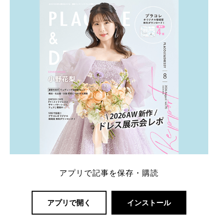
一番お得？」「プラコレの特典は？」といった疑問も
解決します。 まずは診断で候補を絞れる「ウェディ
ング診断」か、体験型 […]
続きを読む
アプリで記事を保存・購読
アプリで開く
インストール