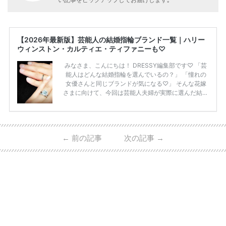
い記事をピックアップしてお届けします｡
【2026年最新版】芸能人の結婚指輪ブランド一覧｜ハリー
ウィンストン・カルティエ・ティファニーも♡
みなさま、こんにちは！ DRESSY編集部です♡ 「芸
能人はどんな結婚指輪を選んでいるの？」 「憧れの
女優さんと同じブランドが気になる♡」 そんな花嫁
さまに向けて、今回は芸能人夫婦が実際に選んだ結婚
指輪・婚約指輪をブランド別にまとめました！ ハリ
ーウィンストンやカルティエ、ティファニーなど世界
的ハイブランドから、俄（NIWAKA）やI-PRIMOなど
日本で人気のブランドまで幅広くご紹介。 さらに、
←
前の記事
次の記事
→
・愛用している芸能人夫婦 ・リングの特徴や魅力 ・
推定価格帯 ・花嫁人気が高い理由 などもあわせて解
説していきます♡ 「芸能人の結婚指輪ってやっぱり
高い？」 「手が届くブランドもある？」 「人気ブラ
[…]
続きを読む