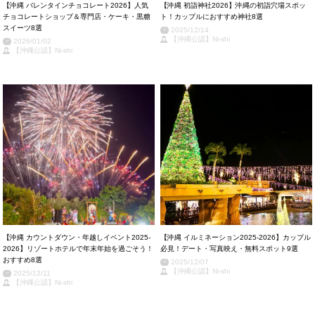
【沖縄 バレンタインチョコレート2026】人気
【沖縄 初詣神社2026】沖縄の初詣穴場スポッ
チョコレートショップ＆専門店・ケーキ・黒糖
ト！カップルにおすすめ神社8選
スイーツ8選
2025/12/14
【沖縄公認】Ni-shi
2026/01/02
【沖縄公認】Ni-shi
【沖縄 カウントダウン・年越しイベント2025-
【沖縄 イルミネーション2025-2026】カップル
2026】リゾートホテルで年末年始を過ごそう！
必見！デート・写真映え・無料スポット9選
おすすめ8選
2025/12/07
【沖縄公認】Ni-shi
2025/12/11
【沖縄公認】Ni-shi