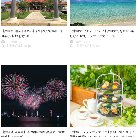
【沖縄県 厄除け厄払い】評判の人気スポット！
【沖縄県 アクティビティ】沖縄旅行を120%楽
有名な神社&お寺8選
しむ！”映え”アクティビティ11選
2025/08/23
2025/08/11
【沖縄公認】Ni-shi
【沖縄公認】Ni-shi
【沖縄 花火大会】2025年沖縄の夏必見！最新
【沖縄 アフタヌーンティー】沖縄で見つかる！
情報花火大会ガイド
優雅な休日にぴったりのアフタヌーンティー10