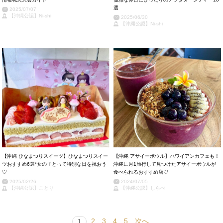
選
2025/07/07
【沖縄公認】Ni-shi
2025/06/30
【沖縄公認】Ni-shi
【沖縄 ひなまつりスイーツ】ひなまつりスイー
【沖縄 アサイーボウル】ハワイアンカフェも！
ツおすすめ6選*女の子とって特別な日を祝おう
沖縄に月1旅行して見つけたアサイーボウルが
♡
食べられるおすすめ店♡
2025/02/26
2024/07/05
【沖縄公認】ことり
【沖縄公認】しらべ
2
3
4
5
次へ
1