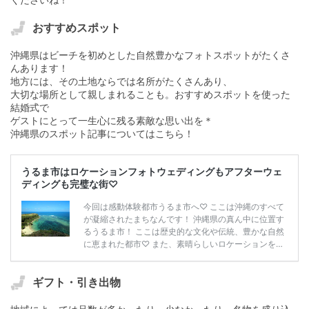
おすすめスポット
沖縄県はビーチを初めとした自然豊かなフォトスポットがたくさ
んあります！
地方には、その土地ならでは名所がたくさんあり、
大切な場所として親しまれることも。おすすめスポットを使った
結婚式で
ゲストにとって一生心に残る素敵な思い出を＊
沖縄県のスポット記事についてはこちら！
うるま市はロケーションフォトウェディングもアフターウェ
ディングも完璧な街♡
今回は感動体験都市うるま市へ♡ ここは沖縄のすべて
が凝縮されたまちなんです！ 沖縄県の真ん中に位置す
るうるま市！ ここは歴史的な文化や伝統、豊かな自然
に恵まれた都市♡ また、素晴らしいロケーションを利
用したウェディングが可能！！ 美しいビーチでのロケ
ーションフォト♡や、砂浜挙式、 勝連城跡での琉装フ
ォトウェディング♡がおすすめ！！ もちろん！！アフ
ギフト・引き出物
ターウェディングも充実しています！！ マリンスポー
ツなどのアクティビティや 勝連城跡などの歴史散策、