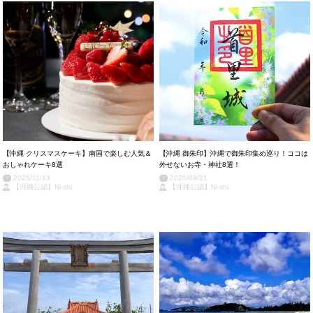
【沖縄 クリスマスケーキ】南国で楽しむ人気＆
【沖縄 御朱印】沖縄で御朱印集め巡り！ココは
おしゃれケーキ8選
外せないお寺・神社8選！
2025/11/13
2025/09/21
【沖縄公認】Ni-shi
【沖縄公認】Ni-shi