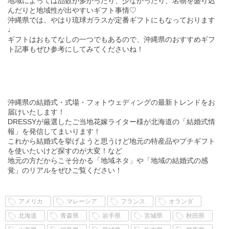
地域によっては品数が多かったり、少なかったり、名物を盛り込
海中道路ドライブ まさに、沖縄のいいとこ取りの場所
んだりと地域性が出やすいギフト事情♡
なんです♡ 今回は、アフターウェディングにピッタリ
沖縄県では、やはり琉球ガラスが定番ギフトにもなっております
の素敵なスポットをご紹介しちゃいます！！ &nbs […]
♩
続きを読む
ギフトはおもてなしの一つでもあるので、沖縄県のおすすめギフ
ト記事もぜひ参考にしてみてくださいね！
沖縄県の結婚式・式場・フォトウェディングの最新トレンドをお
届けいたします！
DRESSYが厳選したご当地花嫁ライター様が北海道の「結婚式情
報」を発信してまいります！
これから結婚式を挙げようと思うけど地元の特産品やプチギフト
を使いたいけど探すのが大変！など
地元の方だからこそ分かる「地域ネタ」や「地域の結婚式の感
覚」のリアルをぜひご覧ください！
アメリカ
マレーシア
フランス
オランダ
北海道
青森県
岩手県
宮城県
秋田県