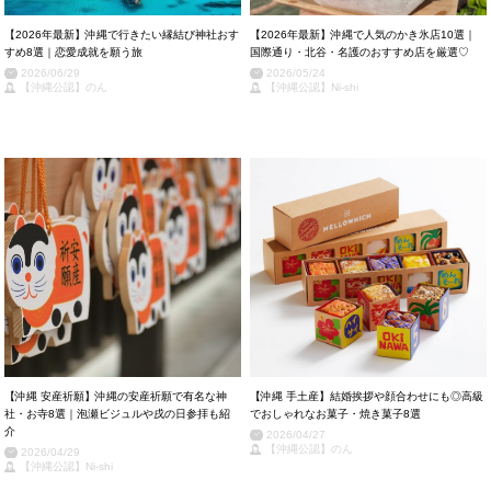
【2026年最新】沖縄で行きたい縁結び神社おす
【2026年最新】沖縄で人気のかき氷店10選｜
すめ8選｜恋愛成就を願う旅
国際通り・北谷・名護のおすすめ店を厳選♡
2026/06/29
2026/05/24
【沖縄公認】のん
【沖縄公認】Ni-shi
【沖縄 安産祈願】沖縄の安産祈願で有名な神
【沖縄 手土産】結婚挨拶や顔合わせにも◎高級
社・お寺8選｜泡瀬ビジュルや戌の日参拝も紹
でおしゃれなお菓子・焼き菓子8選
介
2026/04/27
【沖縄公認】のん
2026/04/29
【沖縄公認】Ni-shi