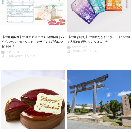
【沖縄 婚姻届】沖縄県のオリジナル婚姻届｜ハ
【沖縄 お守り】ご利益とかわいさゲット♡沖縄
イビスカス・海・なんじぃデザインで記念にな
で人気のお守りをみつけました！
る1日を！
2026/01/03
【沖縄公認】ことり
2026/01/22
ご当地 花嫁ライター⁂*