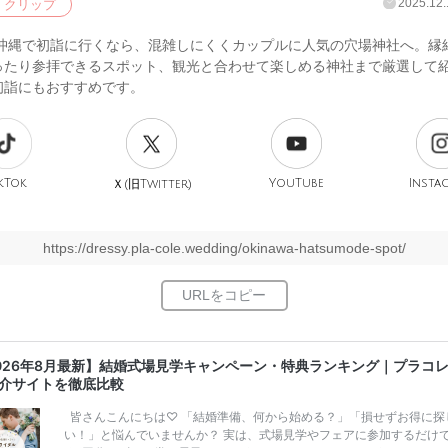
2025.12.
クリップ
年の沖縄で初詣に行くなら、混雑しにくくカップルに人気の穴場神社へ。縁
ったり参拝できるスポット、観光と合わせて楽しめる神社まで厳選して
初詣にもおすすめです。
kTok
旧
YouTube
Insta
Ｘ(
Twitter)
https://dressy.pla-cole.wedding/okinawa-hatsumode-spot/
026年8月最新】結婚式場見学キャンペーン・特典ランキング｜プラコ
介サイトを徹底比較
皆さんこんにちは♡ 「結婚準備、何から始める？」「損せずお得に探
い！」と悩んでいませんか？ 実は、式場見学やフェアに参加するだけ