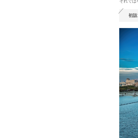
それでは
初詣