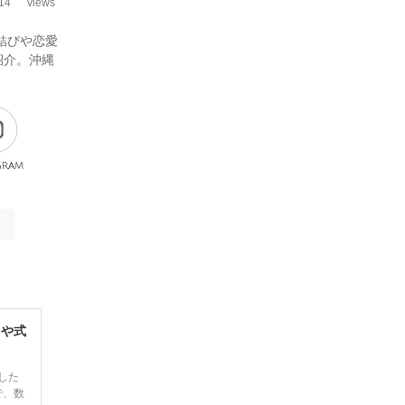
14
views
結びや恋愛
紹介。沖縄
gram
レや式
した
で、数