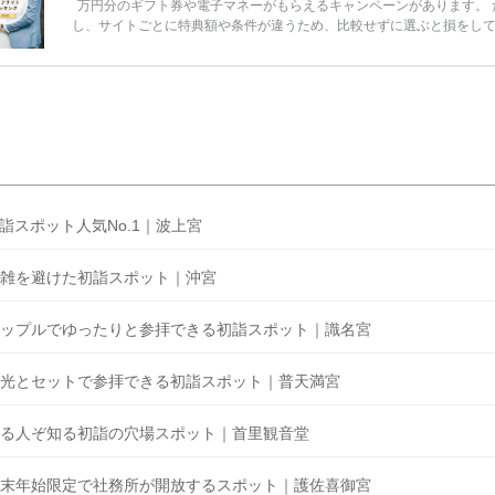
万円分のギフト券や電子マネーがもらえるキャンペーンがあります。 
し、サイトごとに特典額や条件が違うため、比較せずに選ぶと損をし
うことも……。 そこでこの記事では、【2026年8月最新】結婚式場見
ンペーン特典ランキングを公開！ 比較サイト：プラコレ、ゼクシィ、
メ、マイナビ 掲載内容：特典金額・条件・応募方法・注意点 「どこが
得？」「プラコレの特典は？」といった疑問も解決します。 まずは診
補を絞れる「ウェディング診断」か、体験型 […]
続きを読む
詣スポット人気No.1｜波上宮
雑を避けた初詣スポット｜沖宮
ップルでゆったりと参拝できる初詣スポット｜識名宮
光とセットで参拝できる初詣スポット｜普天満宮
る人ぞ知る初詣の穴場スポット｜首里観音堂
末年始限定で社務所が開放するスポット｜護佐喜御宮