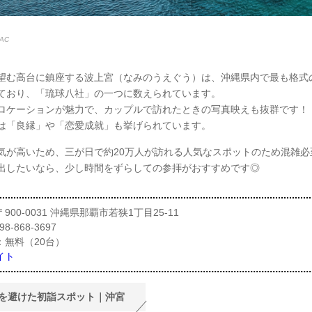
AC
望む高台に鎮座する波上宮（なみのうえぐう）は、沖縄県内で最も格式
ており、「琉球八社」の一つに数えられています。
ロケーションが魅力で、カップルで訪れたときの写真映えも抜群です！
は「良縁」や「恋愛成就」も挙げられています。
気が高いため、三が日で約20万人が訪れる人気なスポットのため混雑必
出したいなら、少し時間をずらしての参拝がおすすめです◎
900-0031 沖縄県那覇市若狭1丁目25-11
8-868-3697
：無料（20台）
イト
を避けた初詣スポット｜沖宮