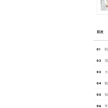
目次
初
混
カ
観
知
年