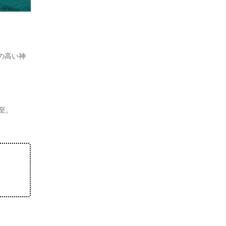
の高い神
至。