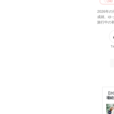
♡
240
2026
成就、ゆ
旅行中の
Ti
【2
場紹