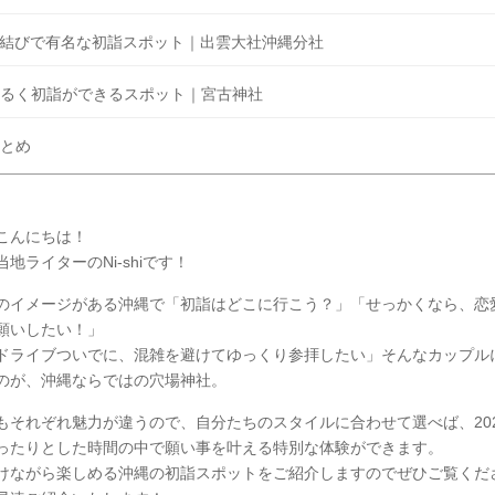
結びで有名な初詣スポット｜出雲大社沖縄分社
るく初詣ができるスポット｜宮古神社
とめ
こんにちは！
地ライターのNi-shiです！
のイメージがある沖縄で「初詣はどこに行こう？」「せっかくなら、恋
願いしたい！」
ドライブついでに、混雑を避けてゆっくり参拝したい」そんなカップル
のが、沖縄ならではの穴場神社。
もそれぞれ魅力が違うので、自分たちのスタイルに合わせて選べば、20
ったりとした時間の中で願い事を叶える特別な体験ができます。
けながら楽しめる沖縄の初詣スポットをご紹介しますのでぜひご覧くだ