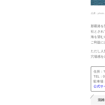
出典：photo 
那覇港を
社とされ
海を望む
ご利益に
ただし人
穴場感を
住所：〒
TEL：09
駐車場
公式サ
混雑