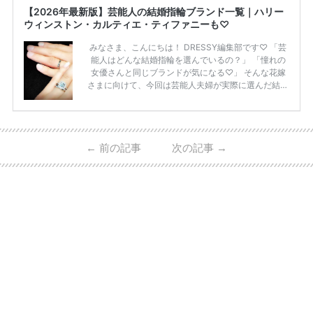
【2026年最新版】芸能人の結婚指輪ブランド一覧｜ハリー
ウィンストン・カルティエ・ティファニーも♡
みなさま、こんにちは！ DRESSY編集部です♡ 「芸
能人はどんな結婚指輪を選んでいるの？」 「憧れの
女優さんと同じブランドが気になる♡」 そんな花嫁
さまに向けて、今回は芸能人夫婦が実際に選んだ結婚
指輪・婚約指輪をブランド別にまとめました！ ハリ
ーウィンストンやカルティエ、ティファニーなど世界
的ハイブランドから、俄（NIWAKA）やI-PRIMOなど
日本で人気のブランドまで幅広くご紹介。 さらに、
←
前の記事
次の記事
→
・愛用している芸能人夫婦 ・リングの特徴や魅力 ・
推定価格帯 ・花嫁人気が高い理由 などもあわせて解
説していきます♡ 「芸能人の結婚指輪ってやっぱり
高い？」 「手が届くブランドもある？」 「人気ブラ
[…]
続きを読む