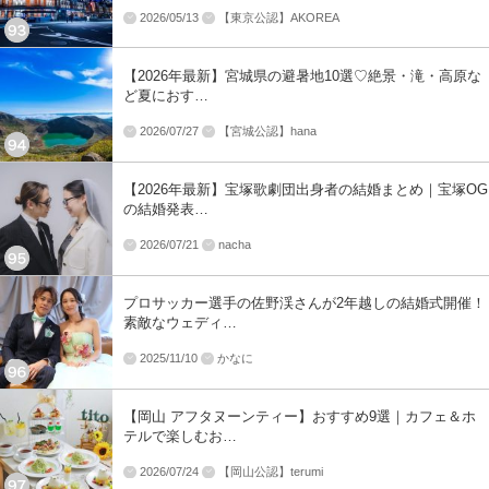
2026/05/13
【東京公認】AKOREA
【2026年最新】宮城県の避暑地10選♡絶景・滝・高原な
ど夏におす…
2026/07/27
【宮城公認】hana
【2026年最新】宝塚歌劇団出身者の結婚まとめ｜宝塚OG
の結婚発表…
2026/07/21
nacha
プロサッカー選手の佐野渓さんが2年越しの結婚式開催！
素敵なウェディ…
2025/11/10
かなに
【岡山 アフタヌーンティー】おすすめ9選｜カフェ＆ホ
テルで楽しむお…
2026/07/24
【岡山公認】terumi