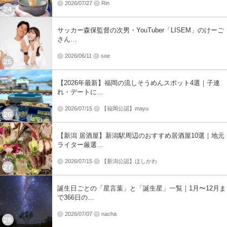
2026/07/27
Rin
サッカー森保監督の次男・YouTuber「LISEM」のけーご
さん…
2026/06/11
soe
【2026年最新】福岡の流しそうめんスポット4選｜子連
れ・デートに…
2026/07/15
【福岡公認】mayu
【新潟 居酒屋】新潟駅周辺のおすすめ居酒屋10選｜地元
ライター厳選…
2026/07/15
【新潟公認】ほしかわ
誕生日ごとの「星言葉」と「誕生星」一覧｜1月〜12月ま
で366日の…
2026/07/07
nacha