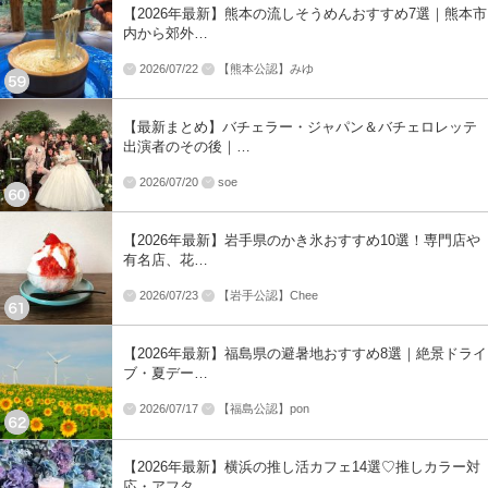
【2026年最新】熊本の流しそうめんおすすめ7選｜熊本市
内から郊外…
2026/07/22
【熊本公認】みゆ
【最新まとめ】バチェラー・ジャパン＆バチェロレッテ
出演者のその後｜…
2026/07/20
soe
【2026年最新】岩手県のかき氷おすすめ10選！専門店や
有名店、花…
2026/07/23
【岩手公認】Chee
【2026年最新】福島県の避暑地おすすめ8選｜絶景ドライ
ブ・夏デー…
2026/07/17
【福島公認】pon
【2026年最新】横浜の推し活カフェ14選♡推しカラー対
応・アフタ…