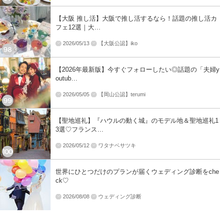
【大阪 推し活】大阪で推し活するなら！話題の推し活カ
フェ12選｜大…
2026/05/13
【大阪公認】iko
【2026年最新版】今すぐフォローしたい◎話題の「夫婦y
outub…
2026/05/05
【岡山公認】terumi
【聖地巡礼】『ハウルの動く城』のモデル地＆聖地巡礼1
3選♡フランス…
2026/05/12
ワタナベサツキ
世界にひとつだけのプランが届くウェディング診断をche
ck♡
2026/08/08
ウェディング診断