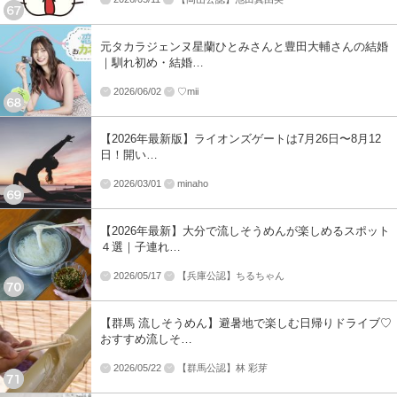
元タカラジェンヌ星蘭ひとみさんと豊田大輔さんの結婚
｜馴れ初め・結婚…
2026/06/02
♡mii
【2026年最新版】ライオンズゲートは7月26日〜8月12
日！開い…
2026/03/01
minaho
【2026年最新】大分で流しそうめんが楽しめるスポット
４選｜子連れ…
2026/05/17
【兵庫公認】ちるちゃん
【群馬 流しそうめん】避暑地で楽しむ日帰りドライブ♡
おすすめ流しそ…
2026/05/22
【群馬公認】林 彩芽