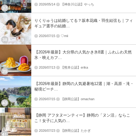
2026/05/14
【神奈川公認】やっち
りくりゅうは結婚してる？坂本花織・羽生結弦も｜フィ
ギュア選手の結婚…
2026/07/15
♡mii
【2026年最新】大分県の人気かき氷8選｜ふわふわ天然
氷・映えカフ…
2026/07/13
【熊本公認】erika
【2026年最新】静岡の人気避暑地12選｜湖・高原・滝・
秘境ビーチ…
2026/07/15
【静岡公認】omachan
【静岡 アフタヌーンティー】静岡の「ヌン活」ならこ
こ！女子に人気の…
2026/07/23
【静岡公認】たかぎ