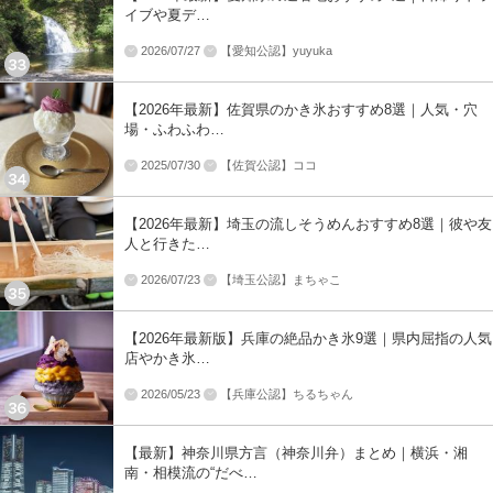
イブや夏デ…
2026/07/27
【愛知公認】yuyuka
【2026年最新】佐賀県のかき氷おすすめ8選｜人気・穴
場・ふわふわ…
2025/07/30
【佐賀公認】ココ
【2026年最新】埼玉の流しそうめんおすすめ8選｜彼や友
人と行きた…
2026/07/23
【埼玉公認】まちゃこ
【2026年最新版】兵庫の絶品かき氷9選｜県内屈指の人気
店やかき氷…
2026/05/23
【兵庫公認】ちるちゃん
【最新】神奈川県方言（神奈川弁）まとめ｜横浜・湘
南・相模流の“だべ…