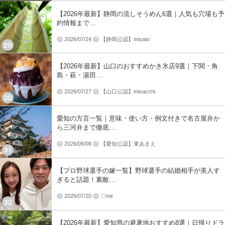
【2026年最新】静岡の流しそうめん6選｜人気も穴場も予
約情報まで…
2026/07/24
【静岡公認】misato
【2026年最新】山口のおすすめかき氷店9選｜下関・角
島・萩・湯田…
2026/07/27
【山口公認】misacchi
愛知の方言一覧｜意味・使い方・例文付きで名古屋弁か
ら三河弁まで徹底…
2026/06/08
【愛知公認】東あきえ
【プロ野球選手の嫁一覧】野球選手の結婚相手が美人す
ぎると話題！素敵…
2026/07/20
♡mii
【2026年最新】愛知県の避暑地おすすめ8選｜日帰りドラ