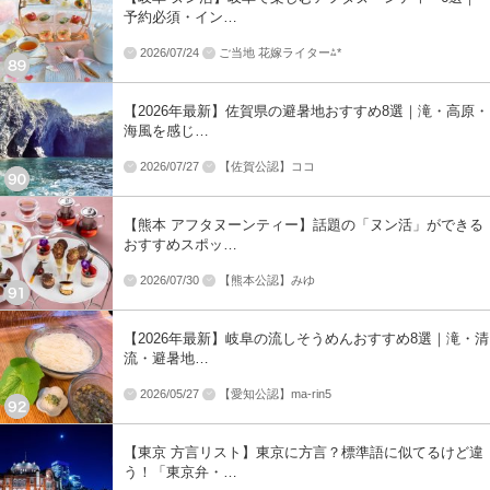
予約必須・イン…
2026/07/24
ご当地 花嫁ライター⁂*
【2026年最新】佐賀県の避暑地おすすめ8選｜滝・高原・
海風を感じ…
2026/07/27
【佐賀公認】ココ
【熊本 アフタヌーンティー】話題の「ヌン活」ができる
おすすめスポッ…
2026/07/30
【熊本公認】みゆ
【2026年最新】岐阜の流しそうめんおすすめ8選｜滝・清
流・避暑地…
2026/05/27
【愛知公認】ma-rin5
【東京 方言リスト】東京に方言？標準語に似てるけど違
う！「東京弁・…