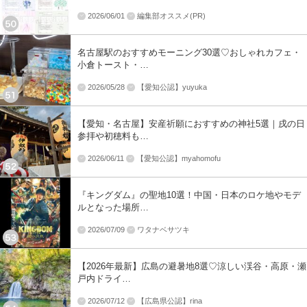
2026/06/01
編集部オススメ(PR)
名古屋駅のおすすめモーニング30選♡おしゃれカフェ・
小倉トースト・…
2026/05/28
【愛知公認】yuyuka
【愛知・名古屋】安産祈願におすすめの神社5選｜戌の日
参拝や初穂料も…
2026/06/11
【愛知公認】myahomofu
『キングダム』の聖地10選！中国・日本のロケ地やモデ
ルとなった場所…
2026/07/09
ワタナベサツキ
【2026年最新】広島の避暑地8選♡涼しい渓谷・高原・瀬
戸内ドライ…
2026/07/12
【広島県公認】rina