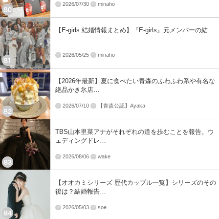
2026/07/30
minaho
【E-girls 結婚情報まとめ】『E-girls』元メンバーの結…
2026/05/25
minaho
【2026年最新】夏に食べたい青森のふわふわ系や有名な
絶品かき氷店…
2026/07/10
【青森公認】Ayaka
TBS山本里菜アナがそれぞれの道を歩むことを報告。ウ
ェディングドレ…
2026/08/06
wake
【オオカミシリーズ 歴代カップル一覧】シリーズのその
後は？結婚報告…
2026/05/03
soe