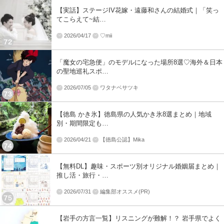
【実話】ステージIV花嫁・遠藤和さんの結婚式｜「笑っ
てこらえて~結…
2026/04/17
♡mii
「魔女の宅急便」のモデルになった場所8選♡海外＆日本
の聖地巡礼スポ…
2026/07/05
ワタナベサツキ
【徳島 かき氷】徳島県の人気かき氷8選まとめ｜地域
別・期間限定も…
2026/04/21
【徳島公認】Mika
【無料DL】趣味・スポーツ別オリジナル婚姻届まとめ｜
推し活・旅行・…
2026/07/31
編集部オススメ(PR)
【岩手の方言一覧】リスニングが難解！？ 岩手県でよく