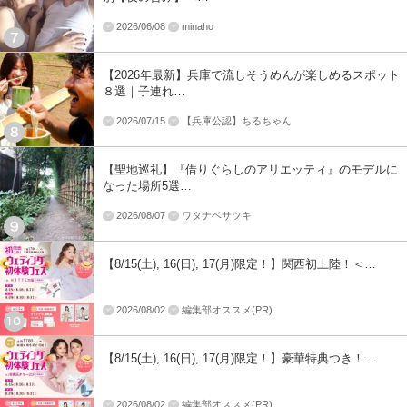
2026/06/08
minaho
【2026年最新】兵庫で流しそうめんが楽しめるスポット
８選｜子連れ…
2026/07/15
【兵庫公認】ちるちゃん
【聖地巡礼】『借りぐらしのアリエッティ』のモデルに
なった場所5選…
2026/08/07
ワタナベサツキ
【8/15(土), 16(日), 17(月)限定！】関西初上陸！＜…
2026/08/02
編集部オススメ(PR)
【8/15(土), 16(日), 17(月)限定！】豪華特典つき！…
2026/08/02
編集部オススメ(PR)