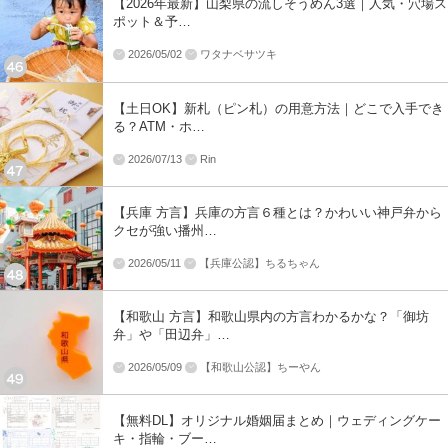
【2026年最新】山梨県の流しそうめん3選｜人気・穴場ス
ポット＆予…
2026/05/02
ワタナベサツキ
【土日OK】新札（ピン札）の用意方法｜どこで入手でき
る？ATM・ホ…
2026/07/13
Rin
【兵庫 方言】兵庫の方言６種とは？かわいい神戸弁から
クセが強い播州…
2026/05/11
【兵庫公認】ちるちゃん
【和歌山 方言】和歌山県内の方言わかるかな？「御坊
弁」や「田辺弁」…
2026/05/09
【和歌山公認】ちーやん
【無料DL】オリジナル婚姻届まとめ｜ウェディングケー
キ・指輪・ブー…