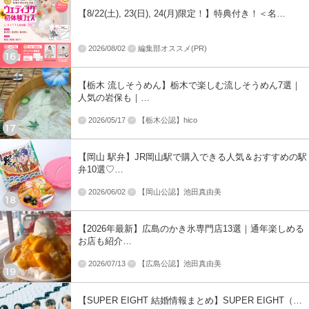
【8/22(土), 23(日), 24(月)限定！】特典付き！＜名…
2026/08/02
編集部オススメ(PR)
【栃木 流しそうめん】栃木で楽しむ流しそうめん7選｜
人気の岩保も｜…
2026/05/17
【栃木公認】hico
【岡山 駅弁】JR岡山駅で購入できる人気＆おすすめの駅
弁10選♡…
2026/06/02
【岡山公認】池田真由美
【2026年最新】広島のかき氷専門店13選｜通年楽しめる
お店も紹介…
2026/07/13
【広島公認】池田真由美
【SUPER EIGHT 結婚情報まとめ】SUPER EIGHT（…