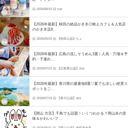
2026/06/15
soe
【2026年最新】秋田の絶品かき氷◎映えカフェ＆人気店
のかき氷店8…
2026/05/25
【秋田公認】ちょ
【2026年最新】広島の流しそうめん3選｜人気・穴場＆予
約・子連れ…
2026/07/23
【広島県公認】rina
【2026年最新】香川県の避暑地8選♡夏でも涼しい絶景ス
ポットをご…
2026/07/19
【香川公認】ami
【岡山 方言】千鳥でも話題！いくつわかる？岡山弁の意
味＆かわいいフ…
2026/05/11
【岡山公認】池田真由美