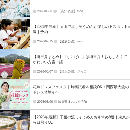
2026/05/11
【高知公認】mao
【2026年最新】岡山で流しそうめんが楽しめるスポット5
選｜予約・…
2026/07/15
【愛媛公認】saori
【埼玉弁まとめ】「なにげに」は埼玉弁！おもしろくて
かわいい方言・語…
2026/05/07
【埼玉公認】さっこ
花嫁ドレスフェスタ｜無料試着＆相談OK！関西最大級の
ドレス体験イベ…
2026/08/06
編集部オススメ(PR)
【2026年最新】千葉の流しそうめんおすすめ8選｜東京か
ら日帰りO…