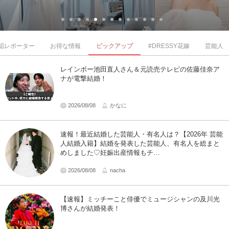
認レポーター
お得な情報
ピックアップ
#DRESSY花嫁
芸能人
レインボー池田直人さん＆元読売テレビの佐藤佳奈ア
ナが電撃結婚！
2026/08/08
かなに
速報！最近結婚した芸能人・有名人は？【2026年 芸能
人結婚入籍】結婚を発表した芸能人、有名人を総まと
めしました♡妊娠出産情報もチ…
2026/08/08
nacha
【速報】ミッチーこと俳優でミュージシャンの及川光
博さんが結婚発表！