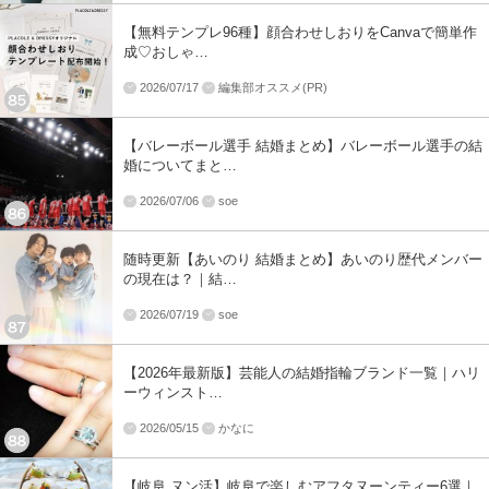
【無料テンプレ96種】顔合わせしおりをCanvaで簡単作
成♡おしゃ…
2026/07/17
編集部オススメ(PR)
【バレーボール選手 結婚まとめ】バレーボール選手の結
婚についてまと…
2026/07/06
soe
随時更新【あいのり 結婚まとめ】あいのり歴代メンバー
の現在は？｜結…
2026/07/19
soe
【2026年最新版】芸能人の結婚指輪ブランド一覧｜ハリ
ーウィンスト…
2026/05/15
かなに
【岐阜 ヌン活】岐阜で楽しむアフタヌーンティー6選｜