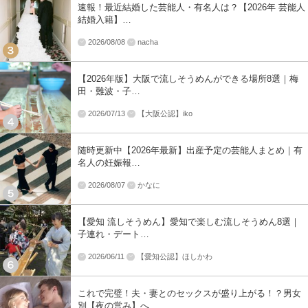
速報！最近結婚した芸能人・有名人は？【2026年 芸能人
結婚入籍】…
2026/08/08
nacha
【2026年版】大阪で流しそうめんができる場所8選｜梅
田・難波・子…
2026/07/13
【大阪公認】iko
随時更新中【2026年最新】出産予定の芸能人まとめ｜有
名人の妊娠報…
2026/08/07
かなに
【愛知 流しそうめん】愛知で楽しむ流しそうめん8選｜
子連れ・デート…
2026/06/11
【愛知公認】ほしかわ
これで完璧！夫・妻とのセックスが盛り上がる！？男女
別【夜の営み】へ…