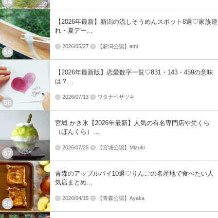
【2026年最新】新潟の流しそうめんスポット8選♡家族連
れ・夏デー…
2026/05/27
【新潟公認】ami
【2026年最新版】恋愛数字一覧♡831・143・459の意味
は？…
2026/07/13
ワタナベサツキ
宮城 かき氷【2026年最新】人気の有名専門店や梵くら
（ぼんくら）…
2026/07/25
【宮城公認】Mizuki
青森のアップルパイ10選♡りんごの名産地で食べたい人
気店まとめ…
2026/04/15
【青森公認】Ayaka