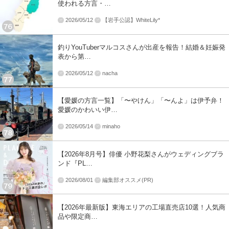
使われる方言・…
2026/05/12
【岩手公認】WhiteLily*
釣りYouTuberマルコスさんが出産を報告！結婚＆妊娠発
表から第…
2026/05/12
nacha
【愛媛の方言一覧】「〜やけん」「〜んよ」は伊予弁！
愛媛のかわいい伊…
2026/05/14
minaho
【2026年8月号】俳優 小野花梨さんがウェディングブラ
ンド『PL…
2026/08/01
編集部オススメ(PR)
【2026年最新版】東海エリアの工場直売店10選！人気商
品や限定商…