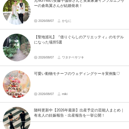
元NGT48の安藤千伽奈さんと実業家兼インフルエンサ
ーの倉島翼さんが結婚発表！
2026/08/07
かなに
【聖地巡礼】『借りぐらしのアリエッティ』のモデル
になった場所5選
2026/08/07
ワタナベサツキ
可愛い動物モチーフのウェディングケーキ実例集♡
2026/08/07
miki
随時更新中【2026年最新】出産予定の芸能人まとめ｜
有名人の妊娠報告・出産報告を一挙公開！