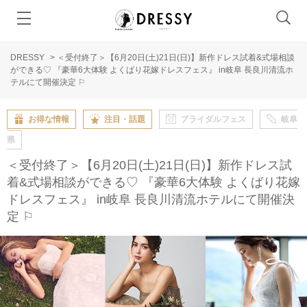
DRESSY
>
＜受付終了＞【6月20日(土)21日(日)】新作ドレス試着&式場相談
ができる♡ 『豪華6大体験 よくばり花嫁ドレスフェス』 in岐阜 長良川清流ホ
テルにて開催決定 ⚐
お得な情報
注目・話題
ブライダルフェス
岐阜
県
＜受付終了＞【6月20日(土)21日(日)】新作ドレス試
着&式場相談ができる♡ 『豪華6大体験 よくばり花嫁
ドレスフェス』 in岐阜 長良川清流ホテルにて開催決
定 ⚐