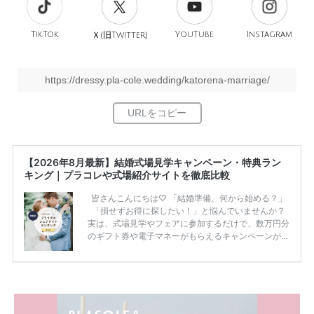
TikTok
旧
YouTube
Instagram
Ｘ(
Twitter)
https://dressy.pla-cole.wedding/katorena-marriage/
【2026年8月最新】結婚式場見学キャンペーン・特典ラン
キング｜プラコレや式場紹介サイトを徹底比較
皆さんこんにちは♡ 「結婚準備、何から始める？」
「損せずお得に探したい！」と悩んでいませんか？
実は、式場見学やフェアに参加するだけで、数万円分
のギフト券や電子マネーがもらえるキャンペーンがあ
ります。 ただし、サイトごとに特典額や条件が違う
ため、比較せずに選ぶと損をしてしまうことも……。
そこでこの記事では、【2026年8月最新】結婚式場見
学キャンペーン特典ランキングを公開！ 比較サイ
ト：プラコレ、ゼクシィ、ハナユメ、マイナビ 掲載
内容：特典金額・条件・応募方法・注意点 「どこが