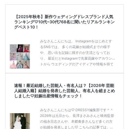
【2025年秋冬】新作ウェディングドレスブランド人気
ランキング♡10代~30代768名に聞いたリアルランキン
グベスト10！
みなさんこんにちは。 Instagramをはじめとす
るSNSでは、 多くの花嫁が結婚式までの様子
や、 思い出を記録に残すのが主流となってお
り、 最近だとInstagramで先輩花嫁やアカウン
トから ウエディングのアイディアや情報を得て
いる花嫁が増えてきていますよね。 ​ 今回は常に
アンテナをはっている TikTok、Instagramユー
ザー768名が 2025年秋冬新作ドレスコレクショ
速報！最近結婚した芸能人・有名人は？【2026年 芸能
ンの 人気投票に参加しました。 こちらの記事で
人結婚入籍】結婚を発表した芸能人、有名人を総まとめ
は集計結果をリアルなランキングにまとめてい
しました♡妊娠出産情報もチェック！
ます。 (※2025年8月の調査結果です) ​​ ドレスの
こだわりに関するアンケートでは、 全体の86％
みなさんこんにちは♡ DRESSY編集部です＾＾
の女性がドレスにこ […]
続きを読む
2026年は元旦から、長澤まさみさんと映画監督
の福永荘志さんや、本郷奏多さんなど多くの方
が結婚を発表しました♡ こちらの記事では、DR