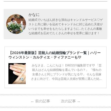
かなに
結婚式でいちばん好きな演出はキャンドルサービス♡ゲ
ストと共に願いを込めてキャンドルに封じ込めた天使が
いつまでも幸せをもたらしますように...たくさんの素敵
な結婚式を広めてたくさんの幸せを世界に届けます！
【2026年最新版】芸能人の結婚指輪ブランド一覧｜ハリー
ウィンストン・カルティエ・ティファニーも♡
みなさま、こんにちは！ DRESSY編集部です♡ 「芸
能人はどんな結婚指輪を選んでいるの？」 「憧れの
女優さんと同じブランドが気になる♡」 そんな花嫁
さまに向けて、今回は芸能人夫婦が実際に選んだ結婚
指輪・婚約指輪をブランド別にまとめました！ ハリ
ーウィンストンやカルティエ、ティファニーなど世界
的ハイブランドから、俄（NIWAKA）やI-PRIMOなど
日本で人気のブランドまで幅広くご紹介。 さらに、
←
前の記事
次の記事
→
・愛用している芸能人夫婦 ・リングの特徴や魅力 ・
推定価格帯 ・花嫁人気が高い理由 などもあわせて解
説していきます♡ 「芸能人の結婚指輪ってやっぱり