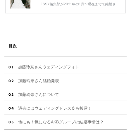
ESSY編集部が2021年の1月〜現在までで結婚さ
れた芸能人の方をまとめてみました！ さまざま
な芸能人や有名人の方の幸せな結婚報告をぜひ
ご覧ください♡ こちらの記事は随時更新して行
きます◎ ぜひcheckしてくださいね♡ 【7/20
(土)7/21(日)7/22(月)限定】＜横浜駅直結＞結婚
式場相談やスタートドレスフォト、前撮り相談
もできちゃう♡ウェディング初体験フェス in 横
目次
浜⚐ 【7/27(土)7/28(日) […]
続きを読む
加藤玲奈さんウェディングフォト
加藤玲奈さん結婚発表
加藤玲奈さんについて
過去にはウェディングドレス姿も披露！
他にも！気になるAKBグループの結婚事情は？