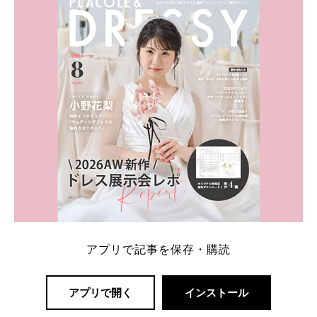
一番お得？」「プラコレの特典は？」といった疑問も
解決します。 まずは診断で候補を絞れる「ウェディ
ング診断」か、体験型 […]
続きを読む
アプリで記事を保存・購読
アプリで開く
インストール